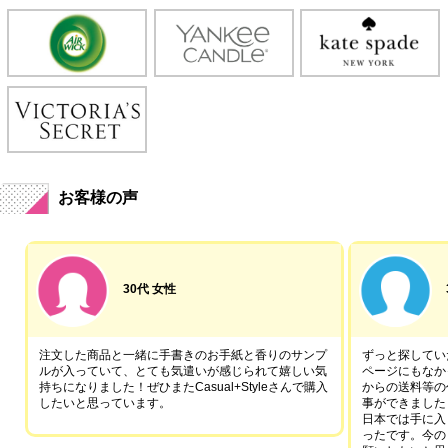
お客様の声
30代 女性
注文した商品と一緒に手書きのお手紙と香りのサンプ
ずっと探していた
ルが入っていて、とても気遣いが感じられて嬉しい気
ページにもなか
持ちになりました！ぜひまたCasual+Styleさんで購入
からの送料等の
したいと思っています。
事ができました
日本では手に入
ったです。今の