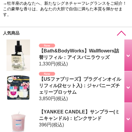
→牡羊座のあなたへ、新たなシグネチャーフレグランスをご紹介！
この豪華な香りは、あなたの大胆で自信に満ちた本質を輝かせま
す。
人気商品
【Bath&BodyWorks】Wallflowers詰
替リフィル：アイスバニラウッズ
1,330円
(税込)
【USファブリーズ】プラグインオイル
リフィル(2セット入)：ジャパニーズチ
ェリーブロッサム
3,850円
(税込)
【YANKEE CANDLE】サンプラー(ミ
ニキャンドル)：ピンクサンド
396円
(税込)