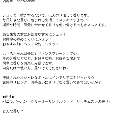
内容量：8floz/236ml
シュッと一噴きするだけで、ほんのり優しく香ります。
毎日好きな香りに包まれる生活ってステキですよね^^*
場所や時間、気分に合わせて香りを使い分けるのもオススメです。
急な来客の前にお部屋や玄関にシュッ！
お掃除の締めくくりにシュッ！
おやすみ前にベッドや枕にシュッ！
もちろんそれ以外にもリネンスプレーとしてや
車の芳香などなど、お好きな時、お好きな場所で
簡単に香りをお楽しみ頂けます。
自分だけの使い方、見つけてくださいね♪
洗練されたオシャレなボトルはインテリアにもぴったり☆
玄関やリビング、お手洗いにさりげなく置いてみてはいかが？
■香り■
バニラバーボン・クリーミーサンダルウッド・リッチムスクの香り♪
どんな香り？