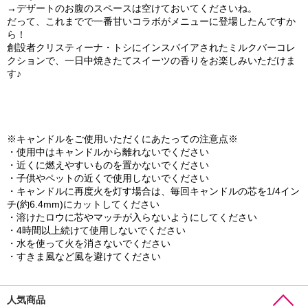
→デザートのお腹のスペースは空けておいてくださいね。
だって、これまでで一番甘いコラボがメニューに登場したんですか
ら！
創設者クリスティーナ・トシにインスパイアされたミルクバーコレ
クションで、一日中焼きたてスイーツの香りをお楽しみいただけま
す♪
※キャンドルをご使用いただくにあたっての注意点※
・使用中はキャンドルから離れないでください
・近くに燃えやすいものを置かないでください
・子供やペットの近くで使用しないでください
・キャンドルに再度火を灯す場合は、毎回キャンドルの芯を1/4イン
チ(約6.4mm)にカットしてください
・溶けたロウに芯やマッチが入らないようにしてください
・4時間以上続けて使用しないでください
・水を使って火を消さないでください
・すきま風など風を避けてください
人気商品