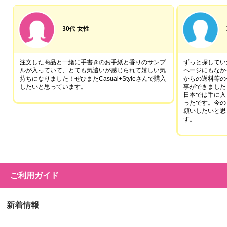
30代 女性
注文した商品と一緒に手書きのお手紙と香りのサンプ
ずっと探していた
ルが入っていて、とても気遣いが感じられて嬉しい気
ページにもなか
持ちになりました！ぜひまたCasual+Styleさんで購入
からの送料等の
したいと思っています。
事ができました
日本では手に入
ったです。今の
願いしたいと思
す。
ご利用ガイド
新着情報