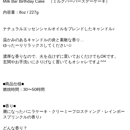
Milk Bar Birthday Cake （ミルクバーバースデーケーキ）
内容量：8oz / 227g
ナチュラルエッセンシャルオイルをブレンドしたキャンドル♪
温かみのあるキャンドルの炎と素敵な香り…
ゆったーりリラックスしてください☆
濃厚な香りなので、火を点けずに置いておくだけでもOKです。
玄関やお手洗いにさりげなく置いてもオシャレですよ^^*
■商品仕様■
燃焼時間：30〜50時間
■香り■
層になったバニラケーキ・クリーミーフロスティング・レインボー
スプリンクルの香り♪
どんな香り？