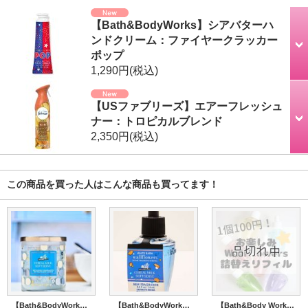
【Bath&BodyWorks】シアバターハ
ンドクリーム：ファイヤークラッカー
ポップ
1,290円
(税込)
【USファブリーズ】エアーフレッシュ
ナー：トロピカルブレンド
2,350円
(税込)
この商品を買った人はこんな商品も買ってます！
【Bath&BodyWorks】シグネチャー1-wickキャンドル（8oz）：シリアルミルクソフトサーブ
【Bath&BodyWorks】Wallflowers詰替リフィル：シリアルミルクソフトサーブ
【Bath&Body Works】商品代金5000円以上ご購入の方誰でも1個だけ100円★お楽しみWallflowers詰替えリフィル