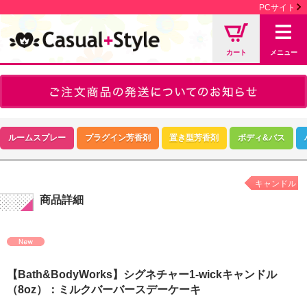
PCサイト
カート
メニュー
ルームスプレー
プラグイン芳香剤
置き型芳香剤
ボディ&バス
キャンドル
商品詳細
【Bath&BodyWorks】シグネチャー1-wickキャンドル
（8oz）：ミルクバーバースデーケーキ