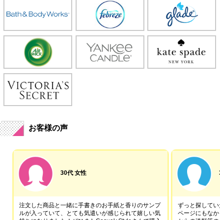
お客様の声
30代 女性
注文した商品と一緒に手書きのお手紙と香りのサンプ
ずっと探していた
ルが入っていて、とても気遣いが感じられて嬉しい気
ページにもなか