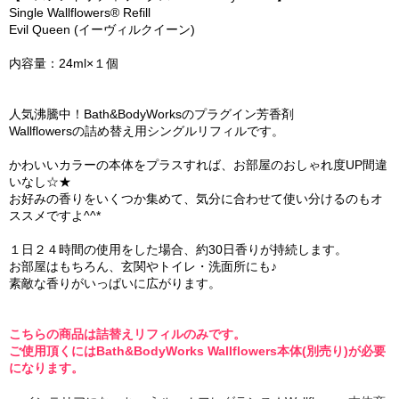
Single Wallflowers® Refill
Evil Queen (イーヴィルクイーン)
内容量：24ml×１個
人気沸騰中！Bath&BodyWorksのプラグイン芳香剤
Wallflowersの詰め替え用シングルリフィルです。
かわいいカラーの本体をプラスすれば、お部屋のおしゃれ度UP間違
いなし☆★
お好みの香りをいくつか集めて、気分に合わせて使い分けるのもオ
ススメですよ^^*
１日２４時間の使用をした場合、約30日香りが持続します。
お部屋はもちろん、玄関やトイレ・洗面所にも♪
素敵な香りがいっぱいに広がります。
こちらの商品は詰替えリフィルのみです。
ご使用頂くにはBath&BodyWorks Wallflowers本体(別売り)が必要
になります。