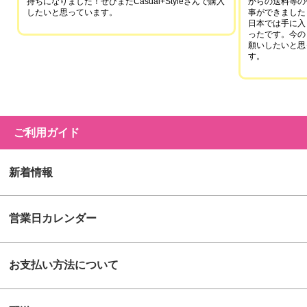
持ちになりました！ぜひまたCasual+Styleさんで購入
からの送料等の
したいと思っています。
事ができました
日本では手に入
ったです。今の
願いしたいと思
す。
ご利用ガイド
新着情報
営業日カレンダー
お支払い方法について