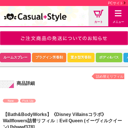
PCサイト
カート
メニュー
ルームスプレー
プラグイン芳香剤
置き型芳香剤
ボディ&バス
詰め替えリフィル
商品詳細
【Bath&BodyWorks】《Disney Villainsコラボ》
Wallflowers詰替リフィル：Evil Queen (イーヴィルクイー
ン)
[bbwwf378]