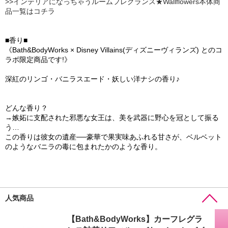
>>インテリアになっちゃうルームフレグランス★Wallflowers本体商
品一覧はコチラ
■香り■
《Bath&BodyWorks × Disney Villains(ディズニーヴィランズ) とのコ
ラボ限定商品です!》
深紅のリンゴ・バニラスエード・妖しい洋ナシの香り♪
どんな香り？
→嫉妬に支配された邪悪な女王は、美を武器に野心を冠として振る
う…
この香りは彼女の遺産──豪華で果実味あふれる甘さが、ベルベット
のようなバニラの毒に包まれたかのような香り。
人気商品
【Bath&BodyWorks】カーフレグラ