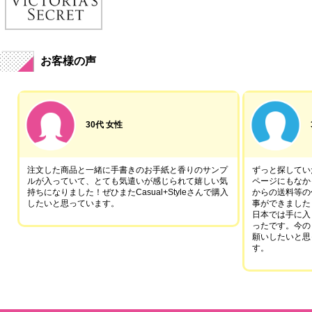
お客様の声
30代 女性
注文した商品と一緒に手書きのお手紙と香りのサンプ
ずっと探していた
ルが入っていて、とても気遣いが感じられて嬉しい気
ページにもなか
持ちになりました！ぜひまたCasual+Styleさんで購入
からの送料等の
したいと思っています。
事ができました
日本では手に入
ったです。今の
願いしたいと思
す。