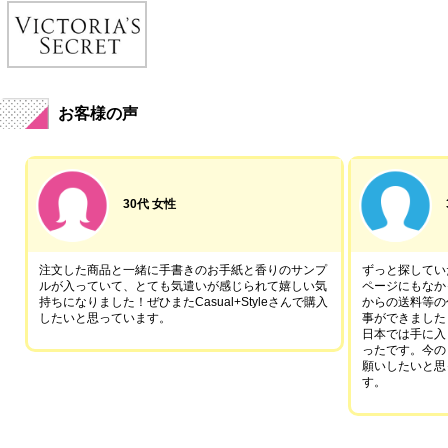
お客様の声
30代 女性
注文した商品と一緒に手書きのお手紙と香りのサンプ
ずっと探していた
ルが入っていて、とても気遣いが感じられて嬉しい気
ページにもなか
持ちになりました！ぜひまたCasual+Styleさんで購入
からの送料等の
したいと思っています。
事ができました
日本では手に入
ったです。今の
願いしたいと思
す。