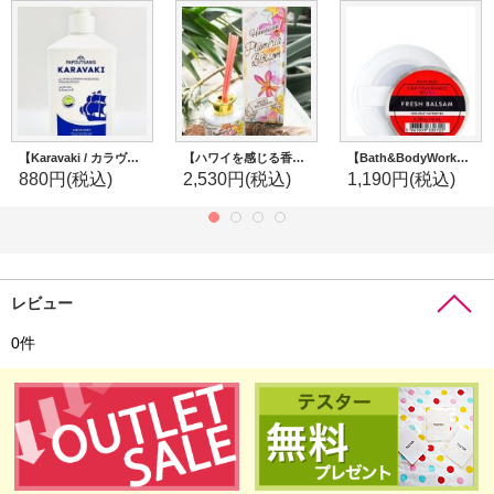
【Karavaki / カラヴァキ】リキッドソープ：クラシック
【ハワイを感じる香り】kahiko プルメリアディフューザー：SWEET PLUMERIA（スイートプルメリア）
【Bath&BodyWorks】カーフレグランス詰替リフィル：フレッシュバルサム
880円
(税込)
2,530円
(税込)
1,190円
(税込)
レビュー
0
件