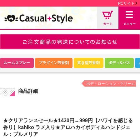
PCサイト
カート
メニュー
ルームスプレー
プラグイン芳香剤
置き型芳香剤
ボディ&バス
ボディローション・クリーム
商品詳細
★クリアランスセール★1430円→999円【ハワイを感じる
香り】kahiko ラメ入り★アロハカイボディ＆ハンドジェ
ル：プルメリア