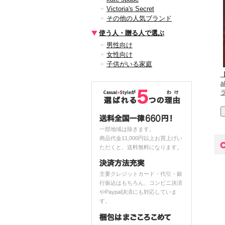
Victoria's Secret
その他の人気ブランド
使う人・贈る人で選ぶ
男性向け
女性向け
子供がいる家庭
【
a
一部地域は除きます。
商品代金11,000円以上お買上げい
ただくと、送料無料になります。
主要クレジットカード・代引・銀
行振込はもちろん、コンビニ決済
やPaypal決済にも対応していま
す。