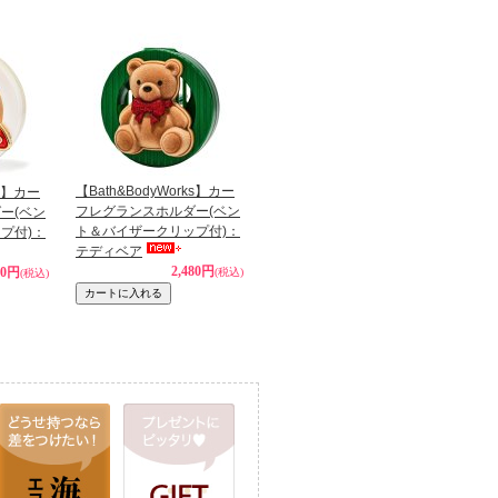
【Bath&BodyWorks】カー
ks】カー
フレグランスホルダー(ベン
ー(ベン
ト＆バイザークリップ付)：
プ付)：
テディベア
2,480円
80円
(税込)
(税込)