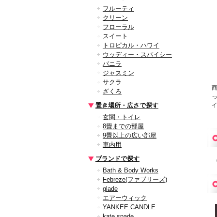
フルーティ
クリーン
フローラル
スイート
トロピカル・ハワイ
ウッディー・スパイシー
バニラ
ジャスミン
サクラ
ざくろ
置き場所・広さで探す
玄関・トイレ
8畳までの部屋
9畳以上の広い部屋
車内用
ブランドで探す
Bath & Body Works
Febreze(ファブリーズ)
glade
エアーウィック
YANKEE CANDLE
kate spade