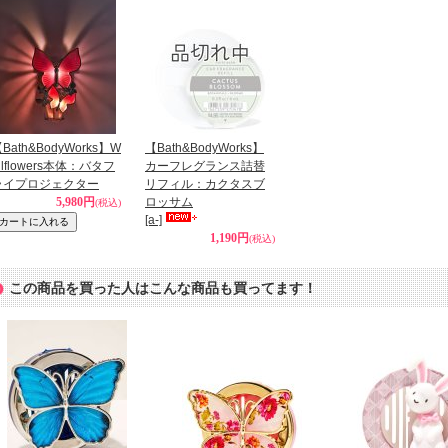
Bath&BodyWorks】W
【Bath&BodyWorks】
llflowers本体：バタフ
カーフレグランス詰替
ライプロジェクター
リフィル：カクタスブ
5,980円
ロッサム
(税込)
[a-]
1,190円
(税込)
この商品を買った人はこんな商品も買ってます！