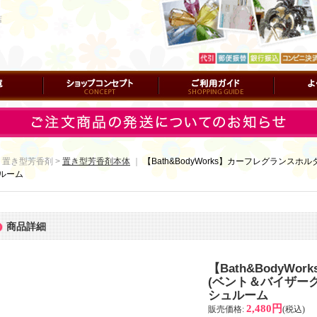
店
ショップコンセプト
ご利用ガイド
よくある質
 置き型芳香剤 >
置き型芳香剤本体
｜
【Bath&BodyWorks】カーフレグランス
ルーム
商品詳細
【Bath&BodyW
(ベント＆バイザー
シュルーム
2,480円
販売価格
:
(税込)