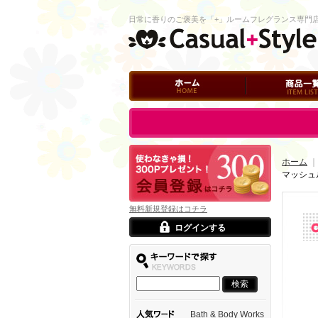
日常に香りのご褒美を「+」ルームフレグランス専門
ホーム
商品一覧
ログイン
ホーム
｜
マッシュ
無料新規登録はコチラ
ログインする
Bath & Body Works