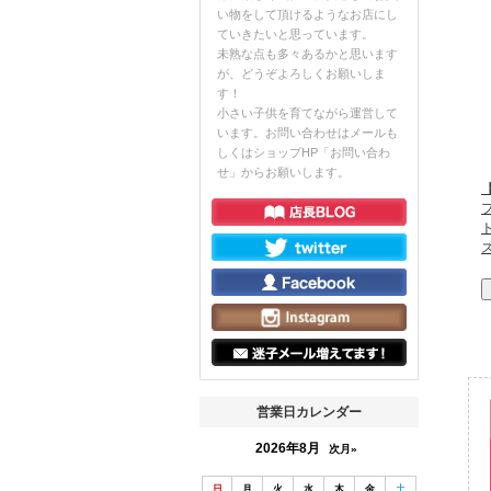
い物をして頂けるようなお店にし
ていきたいと思っています。
未熟な点も多々あるかと思います
が、どうぞよろしくお願いしま
す！
小さい子供を育てながら運営して
います。お問い合わせはメールも
しくはショップHP「お問い合わ
せ」からお願いします。
【
営業日カレンダー
2026年8月
次月»
日
月
火
水
木
金
土