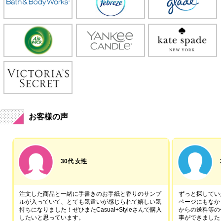
お客様の声
30代 女性
注文した商品と一緒に手書きのお手紙と香りのサンプ
ずっと探していた
ルが入っていて、とても気遣いが感じられて嬉しい気
ページにもなか
持ちになりました！ぜひまたCasual+Styleさんで購入
からの送料等の
したいと思っています。
事ができました