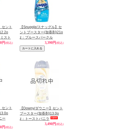
ー】セント
【Snuggle/スナッグル】セ
2.2o
ントブースター(加香剤)21o
ャンミスト
z：ブルースパークル
80円
3,390円
(税込)
(税込)
ー】セント
【Downy/ダウニー】セント
3.0o
ブースター(加香剤)13.0o
ニー
z：トーストバニラ
3,490円
(税込)
90円
(税込)