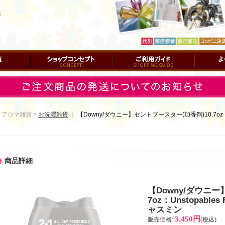
店
ショップコンセプト
ご利用ガイド
よくある質
 アロマ雑貨 >
お洗濯雑貨
｜
【Downy/ダウニー】セントブースター(加香剤)10.7oz：Uns
商品詳細
【Downy/ダウニー
7oz：Unstopables
ャスミン
3,450円
販売価格
:
(税込)