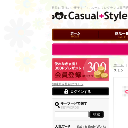
日常に香りのご褒美を「+」ルームフレグランス専門
ホーム
商品一覧
ログイン
ホーム
｜
スミン
無料新規登録はコチラ
ログインする
Bath & Body Works