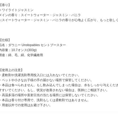
【香り】
トワイライトジャスミン
メインの香り：スイートウォーター・ジャスミン・バニラ
（スイートウォーター・ジャスミン・バニラの香りが心地よく広がり、もっと欲しく
【仕様】
品名：ダウニー Unstopables セントブースター
内容量：10.7オンス(303g)
用途：綿、毛、絹、化学繊維用
【使用上の注意】
・柔軟剤や洗濯洗剤専用投入口には入れないでください。
・ペットや小さなお子様の手の届かない場所で保管してください。
・本品は食べられません。もし飲み込んでしまった場合は、水をしっかり与えくだ
すすいでください。もし、状況が改善されない場合は、医師にご相談下さい。
・高温多湿の場所や直射日光の当たる場所には保管しないでください。
・本品は香り付け専用で、洗剤もしくは柔軟剤ではありません。
・用途以外での使用はお避け下さい。