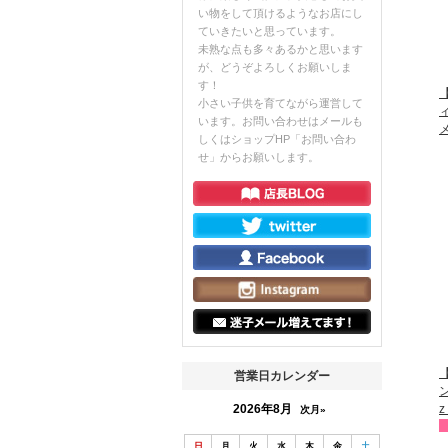
い物をして頂けるようなお店にし
ていきたいと思っています。
未熟な点も多々あるかと思います
が、どうぞよろしくお願いしま
す！
【
小さい子供を育てながら運営して
います。お問い合わせはメールも
しくはショップHP「お問い合わ
せ」からお願いします。
営業日カレンダー
2026年8月
次月»
日
月
火
水
木
金
土