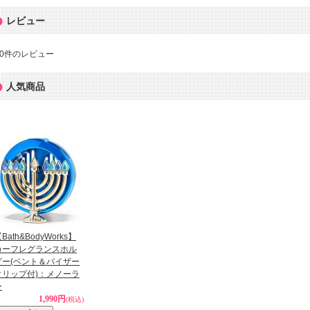
レビュー
0
件のレビュー
人気商品
Bath&BodyWorks】
カーフレグランスホル
ダー(ベント＆バイザー
クリップ付)：メノーラ
ー
1,990円
(税込)