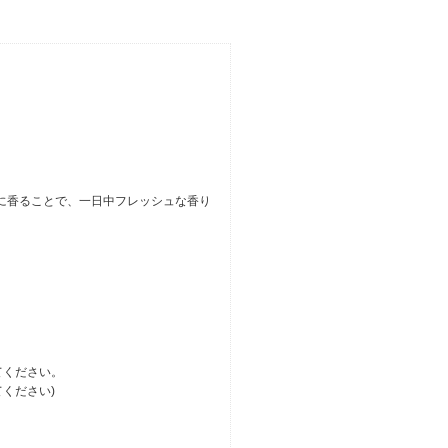
せ、交互に香ることで、一日中フレッシュな香り
てください。
ください)