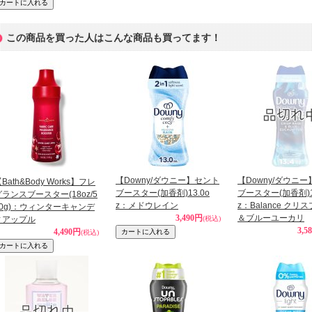
この商品を買った人はこんな商品も買ってます！
【Downy/ダウニー】セント
【Downy/ダウニ
Bath&Body Works】フレ
ブースター(加香剤)13.0o
ブースター(加香剤)1
グランスブースター(18oz/5
z：メドウレイン
z：Balance クリ
10g)：ウィンターキャンデ
3,490円
＆ブルーユーカリ
ィアップル
(税込)
3,5
4,490円
(税込)