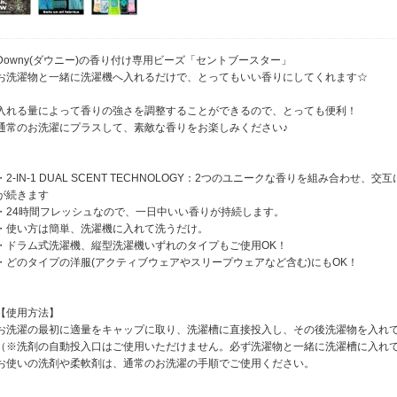
Downy(ダウニー)の香り付け専用ビーズ「セントブースター」
お洗濯物と一緒に洗濯機へ入れるだけで、とってもいい香りにしてくれます☆
入れる量によって香りの強さを調整することができるので、とっても便利！
通常のお洗濯にプラスして、素敵な香りをお楽しみください♪
・2-IN-1 DUAL SCENT TECHNOLOGY：2つのユニークな香りを組み合わ
が続きます
・24時間フレッシュなので、一日中いい香りが持続します。
・使い方は簡単、洗濯機に入れて洗うだけ。
・ドラム式洗濯機、縦型洗濯機いずれのタイプもご使用OK！
・どのタイプの洋服(アクティブウェアやスリープウェアなど含む)にもOK！
【使用方法】
お洗濯の最初に適量をキャップに取り、洗濯槽に直接投入し、その後洗濯物を入れ
（※洗剤の自動投入口はご使用いただけません。必ず洗濯物と一緒に洗濯槽に入れて
お使いの洗剤や柔軟剤は、通常のお洗濯の手順でご使用ください。