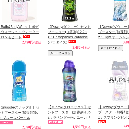
Bath&BodyWorks】ボデ
【Downy/ダウニー】セント
【Downy/ダウニ
ィウォッシュ：ウォーター
ブースター(加香剤)12.2o
ブースター(加香剤)1
メロンモヒート
z：Unstopables Paradise
z：Light オーシ
2,490円
(パラダイス)
3,4
(税込)
3,480円
(税込)
【Ｃlorox/クロロックス】セ
【Downy/ダウニ
【Snuggle/スナッグル】セ
ントブースター(加香剤)18o
ブースター(加香剤)1
ントブースター(加香剤)9o
z：ラベンダーwithユーカリ
z：スプリングピオ
z：ブルースパークル
3,4
1,590円
2,390円
(税込)
(税込)