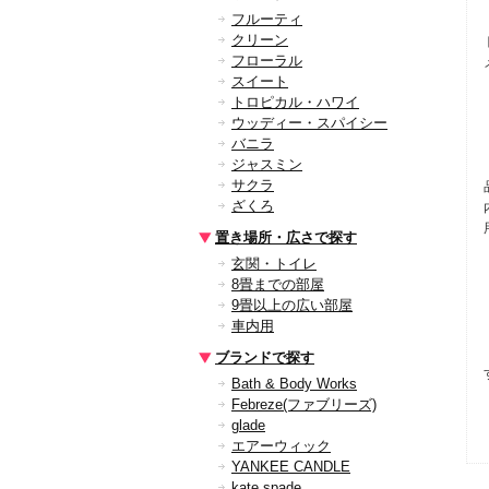
フルーティ
クリーン
フローラル
スイート
トロピカル・ハワイ
ウッディー・スパイシー
バニラ
ジャスミン
サクラ
ざくろ
置き場所・広さで探す
玄関・トイレ
8畳までの部屋
9畳以上の広い部屋
車内用
ブランドで探す
Bath & Body Works
Febreze(ファブリーズ)
glade
エアーウィック
YANKEE CANDLE
kate spade