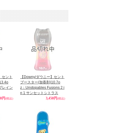
ー】セント
【Downy/ダウニー】セント
3.4o
ブースター(加香剤)10.7o
スプレイン
z：Unstopables Fusions 2 i
n 1 サンセットシトラス
80円
3,450円
(税込)
(税込)