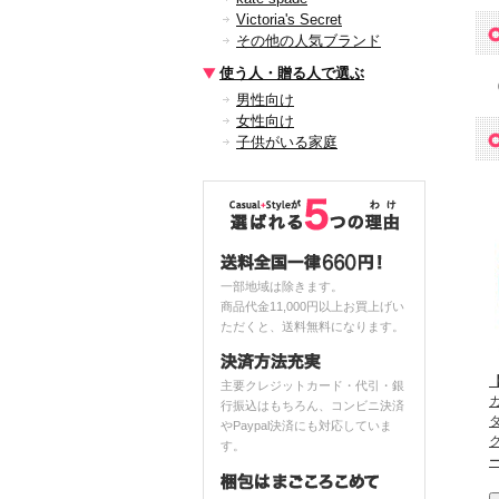
Victoria's Secret
その他の人気ブランド
使う人・贈る人で選ぶ
男性向け
女性向け
子供がいる家庭
一部地域は除きます。
商品代金11,000円以上お買上げい
ただくと、送料無料になります。
【
主要クレジットカード・代引・銀
行振込はもちろん、コンビニ決済
やPaypal決済にも対応していま
す。