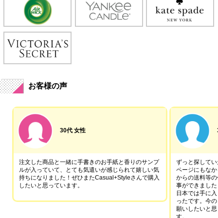
お客様の声
30代 女性
注文した商品と一緒に手書きのお手紙と香りのサンプ
ずっと探していた
ルが入っていて、とても気遣いが感じられて嬉しい気
ページにもなか
持ちになりました！ぜひまたCasual+Styleさんで購入
からの送料等の
したいと思っています。
事ができました
日本では手に入
ったです。今の
願いしたいと思
す。