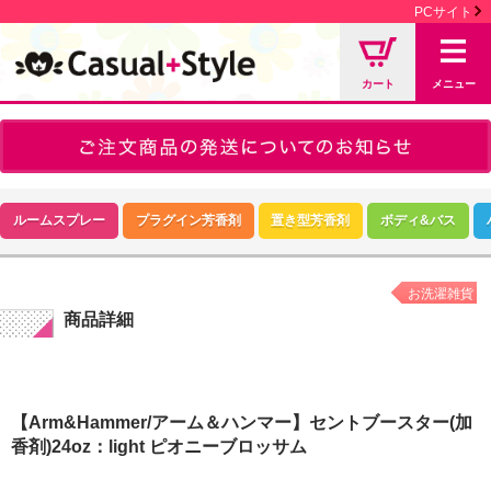
PCサイト
カート
メニュー
ルームスプレー
プラグイン芳香剤
置き型芳香剤
ボディ&バス
お洗濯雑貨
商品詳細
【Arm&Hammer/アーム＆ハンマー】セントブースター(加
香剤)24oz：light ピオニーブロッサム