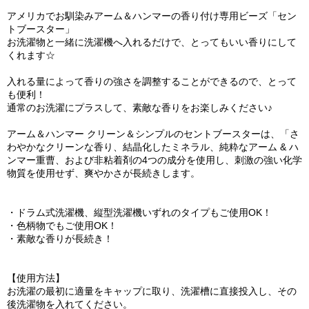
アメリカでお馴染みアーム＆ハンマーの香り付け専用ビーズ「セン
トブースター」
お洗濯物と一緒に洗濯機へ入れるだけで、とってもいい香りにして
くれます☆
入れる量によって香りの強さを調整することができるので、とって
も便利！
通常のお洗濯にプラスして、素敵な香りをお楽しみください♪
アーム＆ハンマー クリーン＆シンプルのセントブースターは、「さ
わやかなクリーンな香り、結晶化したミネラル、純粋なアーム & ハ
ンマー重曹、および非粘着剤の4つの成分を使用し、刺激の強い化学
物質を使用せず、爽やかさが長続きします。
・ドラム式洗濯機、縦型洗濯機いずれのタイプもご使用OK！
・色柄物でもご使用OK！
・素敵な香りが長続き！
【使用方法】
お洗濯の最初に適量をキャップに取り、洗濯槽に直接投入し、その
後洗濯物を入れてください。