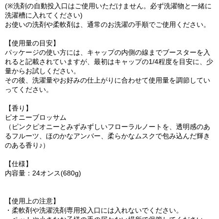
(※洗剤の自動投入口はご使用いただけません。必ず洗濯物と一緒に
洗濯槽に入れてください)
お使いの洗剤や柔軟剤は、通常のお洗濯の手順でご使用ください。
【使用量の目安】
パッケージの使い方には、キャップの内側の線までブースターを入
れると記載されていますが、最初はキャップの1/4程度を目安に、少
量からお試しください。
その後、洗濯量やお好みの仕上がりに合わせて使用量を調節してい
ってください。
【香り】
ピオニーブロッサム
（ピンクピオニーとみずみずしいフローラルノートを、透明感のあ
るフルーツ、ほのかなアンバー、柔らかなムスクで包み込んだ輝き
のある香り♪）
【仕様】
内容量：24オンス(680g)
【使用上の注意】
・柔軟剤や洗濯洗剤専用投入口には入れないでください。