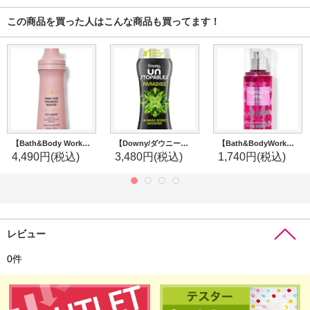
この商品を買った人はこんな商品も買ってます！
【Bath&Body Works】フレグランスブースター(18oz/510g)：コージーカシミア
【Downy/ダウニー】セントブースター(加香剤)12.2oz：Unstopables Paradise (パラダイス)
【Bath&BodyWorks】トラベルサイズファインフレグランスミスト：パーフェクトインピンク
4,490円
(税込)
3,480円
(税込)
1,740円
(税込)
レビュー
0
件