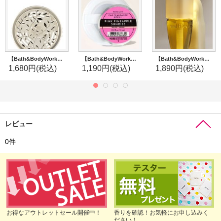
【Bath&BodyWorks】カーフレグランスホルダー(ベントクリップ付)：Silver Vines
【Bath&BodyWorks】カーフレグランス詰替リフィル：ピンクパイナップルサンライズ
【Bath&BodyWorks】Wallflowers本体：ホワイトパールフレアー(ホワイトフレアー)ナイトライト
1,680円
(税込)
1,190円
(税込)
1,890円
(税込)
レビュー
0
件
お得なアウトレットセール開催中！
香りを確認！お気軽にお申し込みく
ださい！