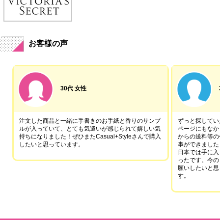
お客様の声
30代 女性
注文した商品と一緒に手書きのお手紙と香りのサンプ
ずっと探していた
ルが入っていて、とても気遣いが感じられて嬉しい気
ページにもなか
持ちになりました！ぜひまたCasual+Styleさんで購入
からの送料等の
したいと思っています。
事ができました
日本では手に入
ったです。今の
願いしたいと思
す。