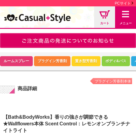
PCサイト
カート
メニュー
ルームスプレー
プラグイン芳香剤
置き型芳香剤
ボディ&バス
プラグイン芳香剤本体
商品詳細
【Bath&BodyWorks】香りの強さが調節できる
★Wallflowers本体 Scent Control：レモンオンブランチナ
イトライト