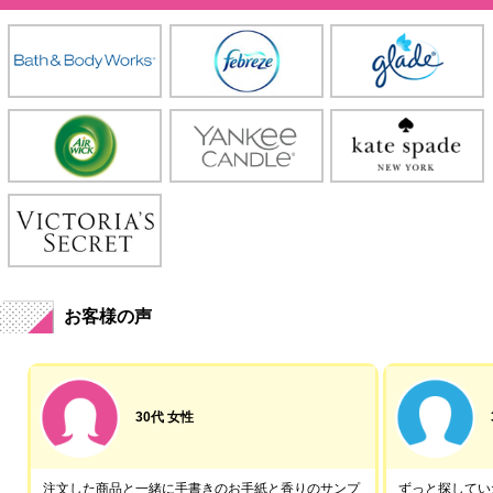
お客様の声
30代 女性
注文した商品と一緒に手書きのお手紙と香りのサンプ
ずっと探していた