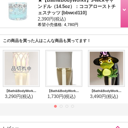
★【Bath&BodyWorks】3-wickキャ
ンドル（14.5oz）：ココアローストチ
ェスナッツ
[
bbwcd110
]
2,390円
(税込)
希望小売価格
:
4,780円
この商品を買った人はこんな商品も買ってます！
【Bath&BodyWorks】香りの強さが調節できる★Wallflowers本体 Scent Control：ピンクアーモンドファセットナイトライト
【Bath&BodyWorks】Wallflowers本体：グレーフレアー
【Bath&BodyWorks】Wallflowers本体：ウィッチーフロッグナイトライト
3,290円
(税込)
1,730円
(税込)
3,490円
(税込)