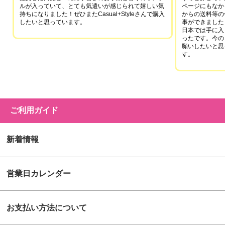
ルが入っていて、とても気遣いが感じられて嬉しい気
ページにもなか
持ちになりました！ぜひまたCasual+Styleさんで購入
からの送料等の
したいと思っています。
事ができました
日本では手に入
ったです。今の
願いしたいと思
す。
ご利用ガイド
新着情報
営業日カレンダー
お支払い方法について