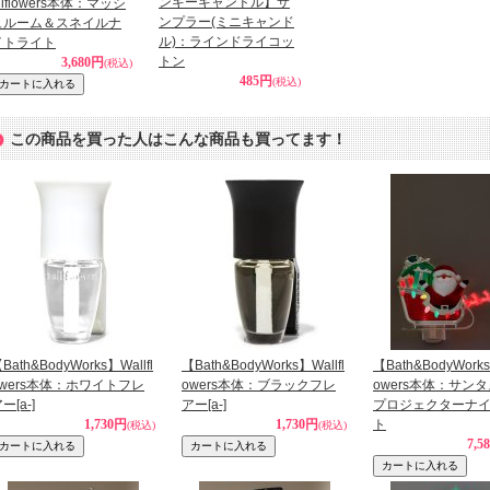
ンキーキャンドル】サ
llflowers本体：マッシ
ンプラー(ミニキャンド
ュルーム＆スネイルナ
ル)：ラインドライコッ
イトライト
トン
3,680円
(税込)
485円
(税込)
この商品を買った人はこんな商品も買ってます！
Bath&BodyWorks】Wallfl
【Bath&BodyWorks】Wallfl
【Bath&BodyWorks
owers本体：ホワイトフレ
owers本体：ブラックフレ
owers本体：サン
アー
[a-]
アー
[a-]
プロジェクターナ
1,730円
1,730円
ト
(税込)
(税込)
7,5