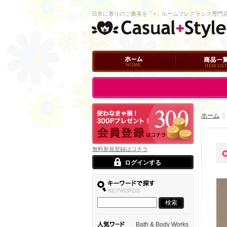
日常に香りのご褒美を「+」ルームフレグランス専門
ホーム
商品一覧
ログイン
ホーム
｜
無料新規登録はコチラ
ログインする
Bath & Body Works