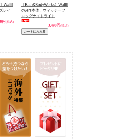
】Wallfl
【Bath&BodyWorks】Wallfl
タズレイ
owers本体：ウィッチーフ
ロッグナイトライト
80円
(税込)
3,490円
(税込)