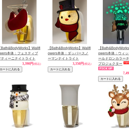
Bath&BodyWorks】Wallfl
【Bath&BodyWorks】Wallfl
【Bath&BodyWorks
owers本体：フェスティブ
owers本体：ダッパースノ
owers本体：ウィ
マティーニナイトライト
ーマンナイトライト
ールドロンカラー
3,390円
3,350円
プロジェクター
(税込)
(税込)
7,4