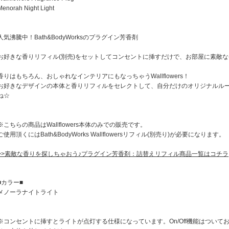
Menorah Night Light
人気沸騰中！Bath&BodyWorksのプラグイン芳香剤
お好きな香りリフィル(別売)をセットしてコンセントに挿すだけで、お部屋に素敵な
香りはもちろん、おしゃれなインテリアにもなっちゃうWallflowers！
お好きなデザインの本体と香りリフィルをセレクトして、自分だけのオリジナルル
ね☆
※こちらの商品はWallflowers本体のみでの販売です。
ご使用頂くにはBath&BodyWorks Wallflowersリフィル(別売り)が必要になります。
>>素敵な香りを探しちゃおう♪プラグイン芳香剤：詰替えリフィル商品一覧はコチラ
■カラー■
メノーラナイトライト
※コンセントに挿すとライトが点灯する仕様になっています。On/Off機能はつい