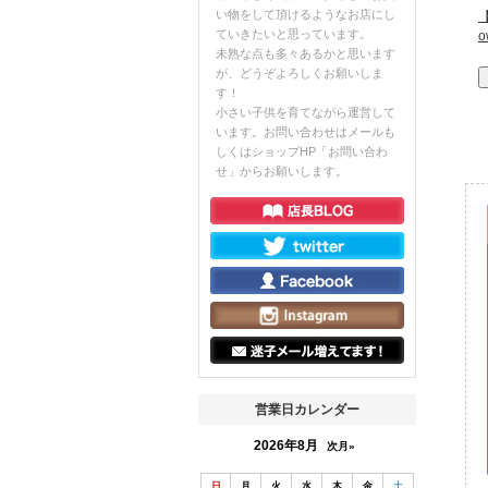
い物をして頂けるようなお店にし
【
ていきたいと思っています。
未熟な点も多々あるかと思います
が、どうぞよろしくお願いしま
す！
小さい子供を育てながら運営して
います。お問い合わせはメールも
しくはショップHP「お問い合わ
せ」からお願いします。
営業日カレンダー
2026年8月
次月»
日
月
火
水
木
金
土