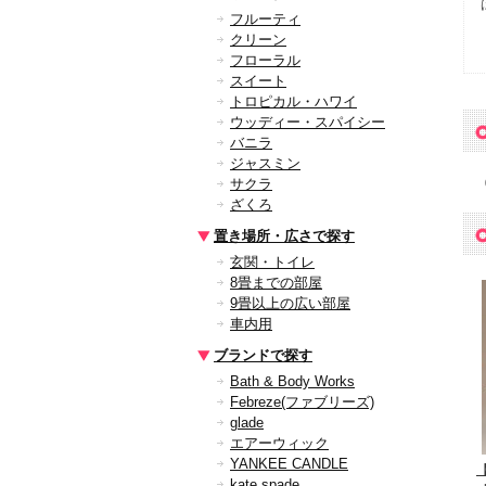
フルーティ
クリーン
フローラル
スイート
トロピカル・ハワイ
ウッディー・スパイシー
バニラ
ジャスミン
サクラ
ざくろ
置き場所・広さで探す
玄関・トイレ
8畳までの部屋
9畳以上の広い部屋
車内用
ブランドで探す
Bath & Body Works
Febreze(ファブリーズ)
glade
エアーウィック
YANKEE CANDLE
【
kate spade