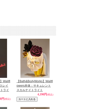
】Wallfl
【Bath&BodyWorks】Wallfl
タスレイ
owers本体：サキュレント
イトライ
スカルナイトライト
4,190円
(税込)
80円
(税込)