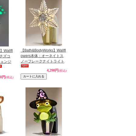
【Bath&BodyWorks】Wallfl
】Wallfl
owers本体：オーネイトス
ッチズコ
ノーフレークナイトライト
チェンジ
4,290円
(税込)
90円
(税込)