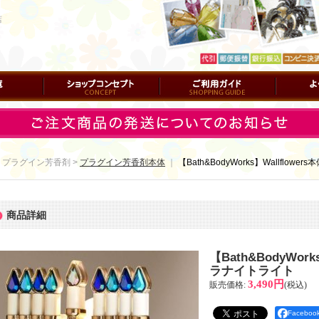
店
ショップコンセプト
ご利用ガイド
よくある質
 プラグイン芳香剤 >
プラグイン芳香剤本体
｜
【Bath&BodyWorks】Wallflo
商品詳細
【Bath&BodyWor
ラナイトライト
3,490円
販売価格
:
(税込)
Facebo