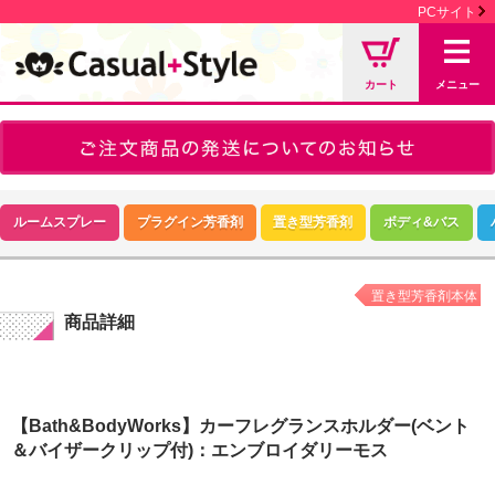
PCサイト
カート
メニュー
ルームスプレー
プラグイン芳香剤
置き型芳香剤
ボディ&バス
置き型芳香剤本体
商品詳細
【Bath&BodyWorks】カーフレグランスホルダー(ベント
＆バイザークリップ付)：エンブロイダリーモス