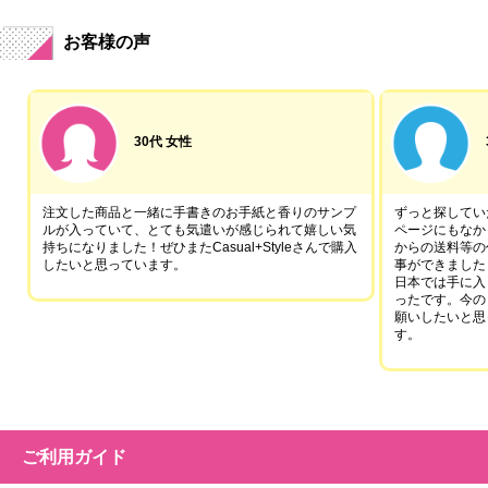
お客様の声
30代 女性
注文した商品と一緒に手書きのお手紙と香りのサンプ
ずっと探していた
ルが入っていて、とても気遣いが感じられて嬉しい気
ページにもなか
持ちになりました！ぜひまたCasual+Styleさんで購入
からの送料等の
したいと思っています。
事ができました
日本では手に入
ったです。今の
願いしたいと思
す。
ご利用ガイド