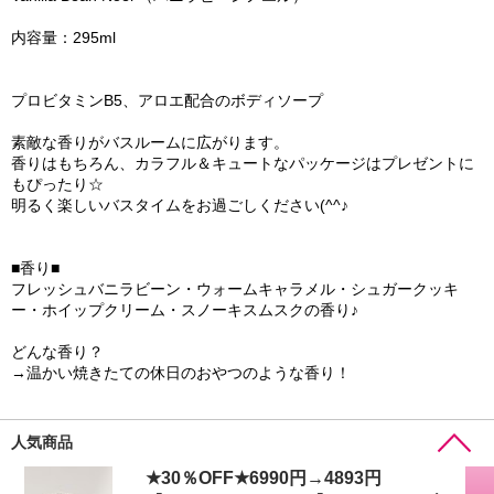
内容量：295ml
プロビタミンB5、アロエ配合のボディソープ
素敵な香りがバスルームに広がります。
香りはもちろん、カラフル＆キュートなパッケージはプレゼントに
もぴったり☆
明るく楽しいバスタイムをお過ごしください(^^♪
■香り■
フレッシュバニラビーン・ウォームキャラメル・シュガークッキ
ー・ホイップクリーム・スノーキスムスクの香り♪
どんな香り？
→温かい焼きたての休日のおやつのような香り！
人気商品
★30％OFF★6990円→4893円