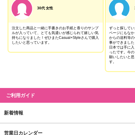
30代 女性
注文した商品と一緒に手書きのお手紙と香りのサンプ
ずっと探していた
ルが入っていて、とても気遣いが感じられて嬉しい気
ページにもなか
持ちになりました！ぜひまたCasual+Styleさんで購入
からの送料等の
したいと思っています。
事ができました
日本では手に入
ったです。今の
願いしたいと思
す。
ご利用ガイド
新着情報
営業日カレンダー