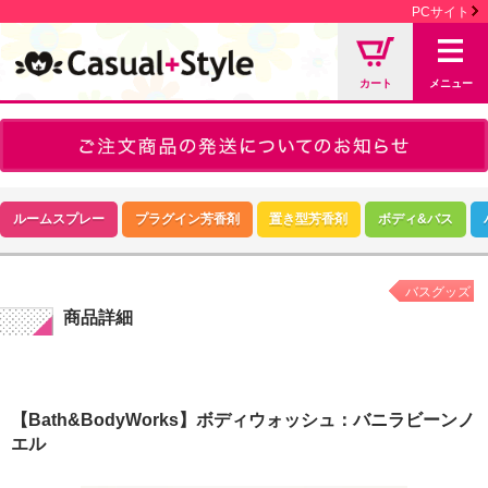
PCサイト
カート
メニュー
ルームスプレー
プラグイン芳香剤
置き型芳香剤
ボディ&バス
バスグッズ
商品詳細
【Bath&BodyWorks】ボディウォッシュ：バニラビーンノ
エル