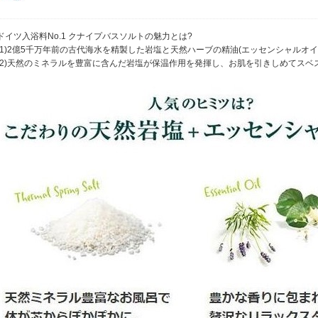
ドイツ入浴料No.1 クナイプバスソルトの魅力とは?
(1)2億5千万年前の古代海水を精製した岩塩と天然ハーブの精油(エッセンシャルオ
(2)天然のミネラルを豊富に含んだ岩塩が保温作用を発揮し、お肌を引きしめてスベ