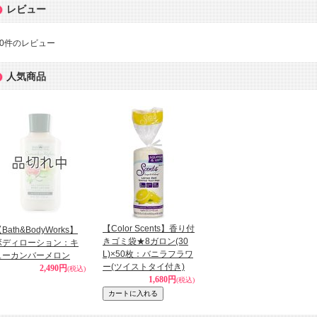
レビュー
0
件のレビュー
人気商品
【Color Scents】香り付
Bath&BodyWorks】
きゴミ袋★8ガロン(30
ボディローション：キ
L)×50枚：バニラフラワ
ューカンバーメロン
ー(ツイストタイ付き)
2,490円
(税込)
1,680円
(税込)