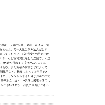
使用後、皮膚に発疹、発赤、かゆみ、刺
れません。万一大量に飲み込んだとき
管してください。●入浴以外の用途には
ルターなどを材質に適した洗剤でよく洗
。●色素が付着する場合がありますの
場合や、また浴槽の材質などによって
時間風呂など、機種によっては使用でき
はエッセンシャルオイル分がお湯の中で
若干泡立ちます。●天然の岩塩を使用し
合がございますが、品質に問題はござい