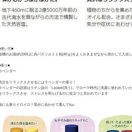
■使い方■
浴槽のお湯(約200L)に内バスソルト１包(40ｇ)をよくかきまぜながら溶かして入浴
■香り■
ラベンダー
気分をリラックスさせるにはラベンダーの香り！
ラベンダーの語源はラテン語の「Lavare(洗う)」でローマ時代に洗濯に使われて
をリラックスさせ、ストレスを和らげるのに役立つと言われています
他にも香りイロイロ！気分に合わせて選んでね♪