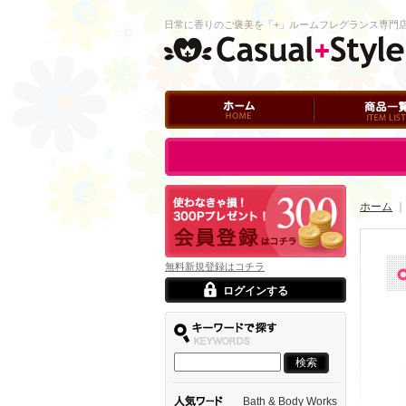
日常に香りのご褒美を「+」ルームフレグランス専門
ホーム
商品一覧
ログイン
ホーム
｜
無料新規登録はコチラ
ログインする
Bath & Body Works