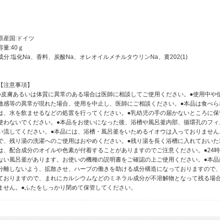
原産国:ドイツ
容量:40ｇ
成分:塩化Na、香料、炭酸Na、オレオイルメチルタウリンNa、黄202(1)
【注意事項】
●皮膚あるいは体質に異常のある場合は医師に相談してご使用ください。●使用中や
激感等の異常が現れた場合、使用を中止し、医師にご相談ください。●本品は食べら
は、水を飲ませるなどの処置を行ってください。●乳幼児の手の届かないところに保
使わないでください。●本品をお使いになった後、浴槽や風呂釜内部、循環孔のフィ
い流してください。●本品には、浴槽・風呂釜をいためるイオウは入っておりません
で、残り湯の洗濯へのご使用はおやめください。●残り湯を長く浴槽に入れておいた
は、配合成分のオイルや色素が付着することがありますのでご注意ください。●24
ない風呂釜があります。お使いの機種の説明書をご確認の上ご使用ください。●本品
分離しないよう、拡散させ、ハーブの働きを助ける成分構造になっておりますので、
ておりますので、まれにカルシウムなどのミネラル成分が不溶解物となって残る場
ません。●ふたをしっかり閉めて保管してください。