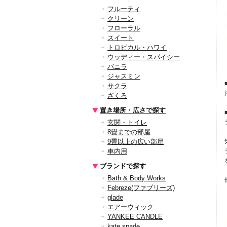
フルーティ
クリーン
フローラル
スイート
トロピカル・ハワイ
ウッディー・スパイシー
バニラ
ジャスミン
サクラ
ざくろ
置き場所・広さで探す
玄関・トイレ
8畳までの部屋
9畳以上の広い部屋
車内用
ブランドで探す
Bath & Body Works
Febreze(ファブリーズ)
glade
エアーウィック
YANKEE CANDLE
kate spade