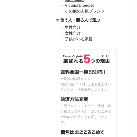
Victoria's Secret
その他の人気ブランド
使う人・贈る人で選ぶ
男性向け
女性向け
子供がいる家庭
一部地域は除きます。
商品代金11,000円以上お買上げい
ただくと、送料無料になります。
主要クレジットカード・代引・銀
行振込はもちろん、コンビニ決済
やPaypal決済にも対応していま
す。