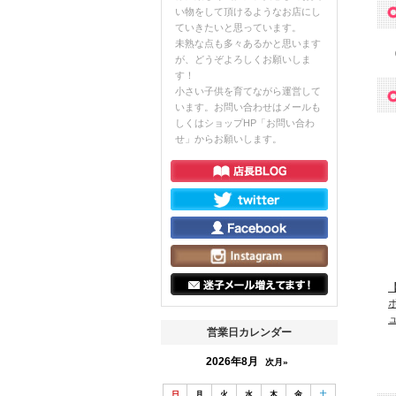
い物をして頂けるようなお店にし
ていきたいと思っています。
未熟な点も多々あるかと思います
が、どうぞよろしくお願いしま
す！
小さい子供を育てながら運営して
います。お問い合わせはメールも
しくはショップHP「お問い合わ
せ」からお願いします。
【
営業日カレンダー
2026年8月
次月»
日
月
火
水
木
金
土