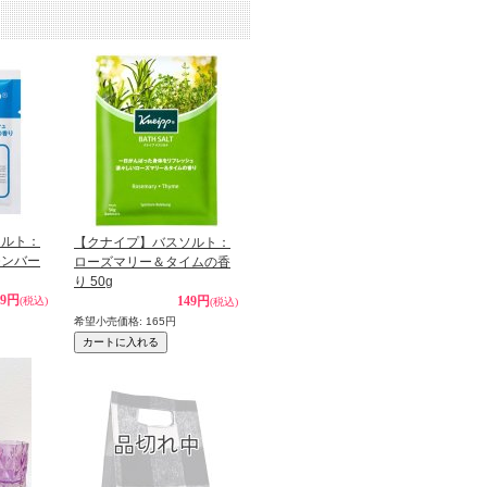
ソルト：
【クナイプ】バスソルト：
モンバー
ローズマリー＆タイムの香
り 50g
49円
149円
(税込)
(税込)
希望小売価格
:
165円