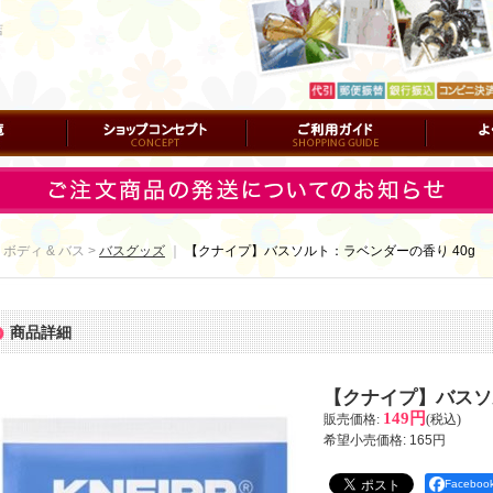
店
ショップコンセプト
ご利用ガイド
よくある質
 ボディ & バス >
バスグッズ
｜
【クナイプ】バスソルト：ラベンダーの香り 40g
商品詳細
【クナイプ】バスソ
149円
販売価格
:
(税込)
希望小売価格
:
165円
Facebo