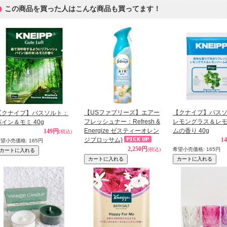
この商品を買った人はこんな商品も買ってます！
【USファブリーズ】エアー
【クナイプ】バス
【クナイプ】バスソルト：
フレッシュナー：Refresh &
レモングラス＆レ
パイン＆モミ 40g
Energize ゼスティーオレン
ムの香り 40g
149円
(税込)
ジブロッサム)
1
希望小売価格
:
165円
2,250円
(税込)
希望小売価格
:
165円