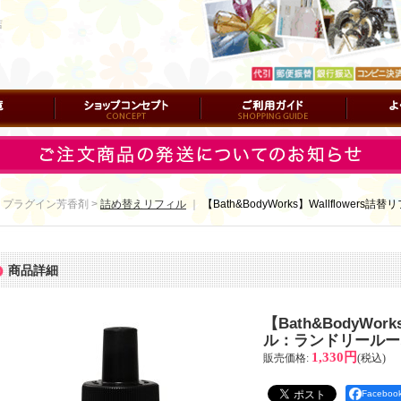
店
ショップコンセプト
ご利用ガイド
よくある質
 プラグイン芳香剤 >
詰め替えリフィル
｜
【Bath&BodyWorks】Wallflowe
商品詳細
【Bath&BodyWor
ル：ランドリールー
1,330円
販売価格
:
(税込)
Facebo