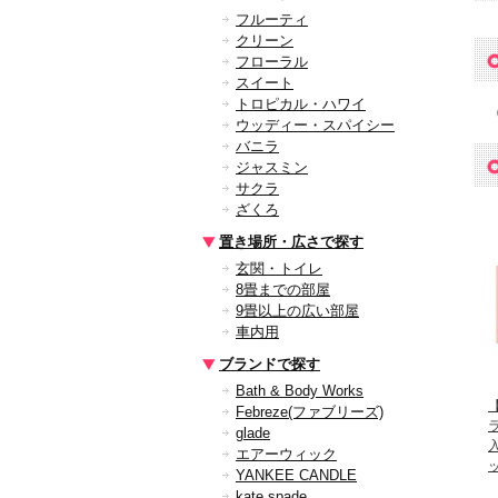
フルーティ
クリーン
フローラル
スイート
トロピカル・ハワイ
ウッディー・スパイシー
バニラ
ジャスミン
サクラ
ざくろ
置き場所・広さで探す
玄関・トイレ
8畳までの部屋
9畳以上の広い部屋
車内用
ブランドで探す
Bath & Body Works
Febreze(ファブリーズ)
glade
エアーウィック
YANKEE CANDLE
kate spade