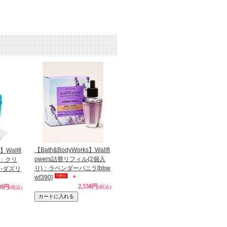
【Bath&BodyWorks】Wallfl
】Wallfl
owers詰替リフィル(2個入
ル：クリ
り)：ラベンダーバニラ
[bbw
-ダズリ
wf390]
2,550円
30円
(税込)
(税込)