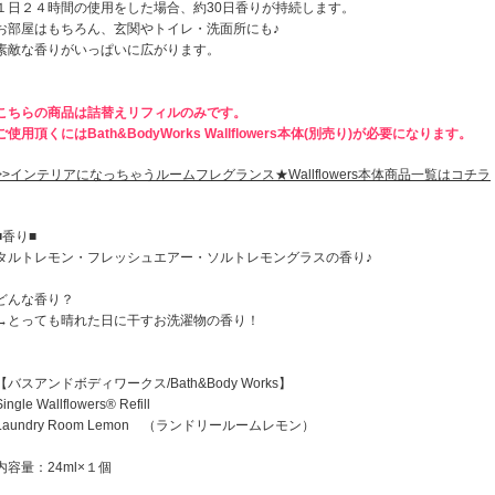
１日２４時間の使用をした場合、約30日香りが持続します。
お部屋はもちろん、玄関やトイレ・洗面所にも♪
素敵な香りがいっぱいに広がります。
こちらの商品は詰替えリフィルのみです。
ご使用頂くにはBath&BodyWorks Wallflowers本体(別売り)が必要になります。
>>インテリアになっちゃうルームフレグランス★Wallflowers本体商品一覧はコチラ
■香り■
タルトレモン・フレッシュエアー・ソルトレモングラスの香り♪
どんな香り？
→とっても晴れた日に干すお洗濯物の香り！
【バスアンドボディワークス/Bath&Body Works】
Single Wallflowers® Refill
Laundry Room Lemon （ランドリールームレモン）
内容量：24ml×１個