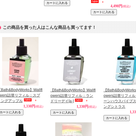
4,490円
(税込)
この商品を買った人はこんな商品も買ってます！
Bath&BodyWorks】Wallfl
【Bath&BodyWorks】Wallfl
【Bath&BodyWorks
owers詰替リフィル：スプ
owers詰替リフィル：ラン
owers詰替リフィ
リングアップル
ドリーデイ
[a-]
ーンハウスバイブス
1,330円
1,330円
ングシトラス
(税込)
(税込)
1,3