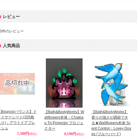
レビュー
0
件のレビュー
人気商品
【Bounce/バウンス】ド
【Bath&BodyWorks】W
【Bath&BodyWorks】
ライヤーシート(105枚
allflowers本体：Chatea
香りの強さが調節でき
入り)：アウトドアフレ
u Tri-Projector プロジェ
る★Wallflowers本体 Sc
ッシュ
クター
ent Control：Lovey Dov
1,580円
8,190円
es (ブルーバード)
(税込)
(税込)