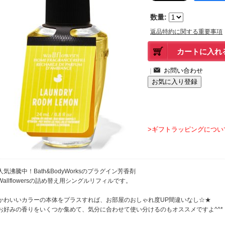
数量
:
返品特約に関する重要事項
｜
>ギフトラッピングについ
人気沸騰中！Bath&BodyWorksのプラグイン芳香剤
Wallflowersの詰め替え用シングルリフィルです。
かわいいカラーの本体をプラスすれば、お部屋のおしゃれ度UP間違いなし☆★
お好みの香りをいくつか集めて、気分に合わせて使い分けるのもオススメですよ^^*