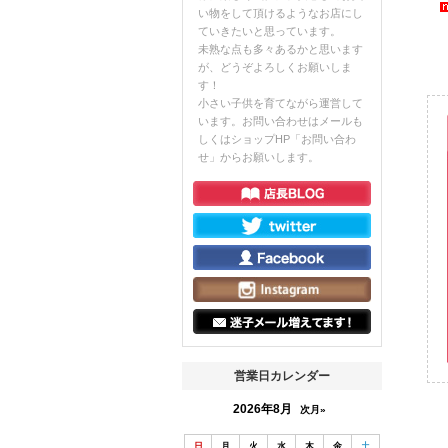
い物をして頂けるようなお店にし
ていきたいと思っています。
未熟な点も多々あるかと思います
が、どうぞよろしくお願いしま
す！
小さい子供を育てながら運営して
います。お問い合わせはメールも
しくはショップHP「お問い合わ
せ」からお願いします。
営業日カレンダー
2026年8月
次月»
日
月
火
水
木
金
土