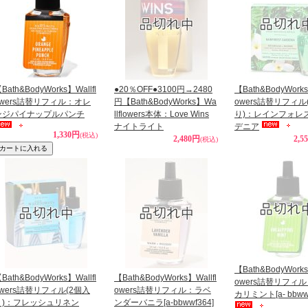
Bath&BodyWorks】Wallfl
●20％OFF●3100円→2480
【Bath&BodyWorks
owers詰替リフィル：オレ
円【Bath&BodyWorks】Wa
owers詰替リフィル
ンジパイナップルパンチ
llflowers本体：Love Wins
り)：レインフォレ
ナイトライト
デニア
1,330円
(税込)
2,480円
2,5
(税込)
【Bath&BodyWorks
Bath&BodyWorks】Wallfl
【Bath&BodyWorks】Wallfl
owers詰替リフィ
owers詰替リフィル(2個入
owers詰替リフィル：ラベ
カリミント
[a- bbww
り)：フレッシュリネン
ンダーバニラ
[a-bbwwf364]