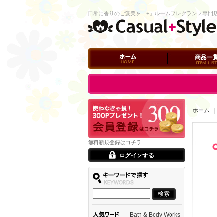
日常に香りのご褒美を「+」ルームフレグランス専門
ホーム
商品一覧
ログイン
ホーム
｜
無料新規登録はコチラ
ログインする
Bath & Body Works