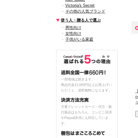
Victoria's Secret
その他の人気ブランド
使う人・贈る人で選ぶ
男性向け
女性向け
子供がいる家庭
一部地域は除きます。
商品代金11,000円以上お買上げい
ただくと、送料無料になります。
【
主要クレジットカード・代引・銀
行振込はもちろん、コンビニ決済
やPaypal決済にも対応していま
す。