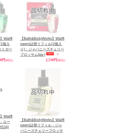
】Wallfl
【Bath&BodyWorks】Wallfl
(2個入
owers詰替リフィル(2個入
ストガー
り)：ジャパニーズチェリー
ブロッサム
[aa-]
50円
2,550円
(税込)
(税込)
】Wallfl
【Bath&BodyWorks】Wallfl
ル：ユー
owers詰替リフィル：ジャ
f104]
パニーズチェリーブロッサ