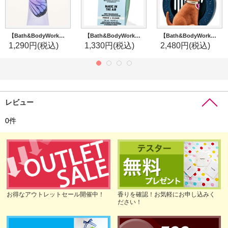
【Bath&BodyWorks】シアバターハンドクリーム：バタフライ
【Bath&BodyWorks】Wallflowers詰替リフィル：マジックインザエアー
【Bath&BodyWorks】カーフレグランスホルダー(ベント＆バイザークリップ付)：Sweet Pup
1,290円
(税込)
1,330円
(税込)
2,480円
(税込)
レビュー
0
件
お得なアウトレットセール開催中！
香りを確認！お気軽にお申し込みく
ださい！