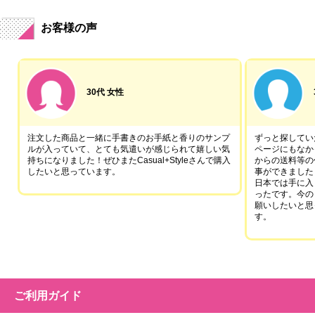
お客様の声
30代 女性
注文した商品と一緒に手書きのお手紙と香りのサンプ
ずっと探していた
ルが入っていて、とても気遣いが感じられて嬉しい気
ページにもなか
持ちになりました！ぜひまたCasual+Styleさんで購入
からの送料等の
したいと思っています。
事ができました
日本では手に入
ったです。今の
願いしたいと思
す。
ご利用ガイド