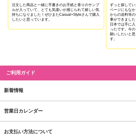
注文した商品と一緒に手書きのお手紙と香りのサンプ
ずっと探していた
ルが入っていて、とても気遣いが感じられて嬉しい気
ページにもなか
持ちになりました！ぜひまたCasual+Styleさんで購入
からの送料等の
したいと思っています。
事ができました
日本では手に入
ったです。今の
願いしたいと思
す。
ご利用ガイド
新着情報
営業日カレンダー
お支払い方法について