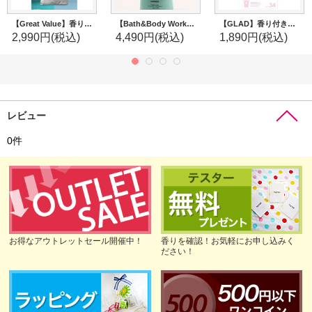
【Great Value】香り付きゴミ袋★8ガロン(30L)×40枚：フレッシュコットン(ひも付き)
【Bath&Body Works】フレグランスブースター(18oz/510g)：ムーンリットゴッデス
【GLAD】香り付きゴミ袋★4ガロン(15L)×34枚：ファブリーズ チェリーブロッサム
2,990円
(税込)
4,490円
(税込)
1,890円
(税込)
レビュー
0
件
お得なアウトレットセール開催中！
香りを確認！お気軽にお申し込みく
ださい！