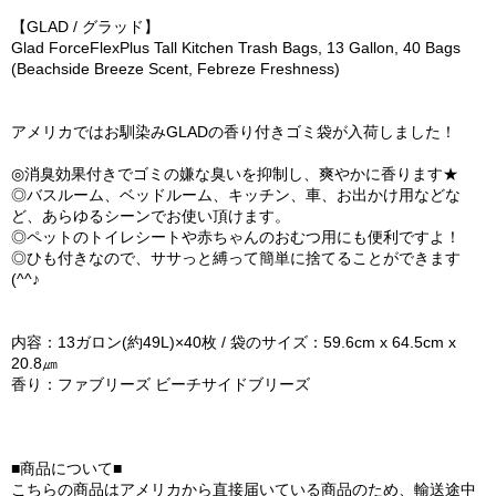
【GLAD / グラッド】
Glad ForceFlexPlus Tall Kitchen Trash Bags, 13 Gallon, 40 Bags
(Beachside Breeze Scent, Febreze Freshness)
アメリカではお馴染みGLADの香り付きゴミ袋が入荷しました！
◎消臭効果付きでゴミの嫌な臭いを抑制し、爽やかに香ります★
◎バスルーム、ベッドルーム、キッチン、車、お出かけ用などな
ど、あらゆるシーンでお使い頂けます。
◎ペットのトイレシートや赤ちゃんのおむつ用にも便利ですよ！
◎ひも付きなので、ササっと縛って簡単に捨てることができます
(^^♪
内容：13ガロン(約49L)×40枚 / 袋のサイズ：59.6cm x 64.5cm x
20.8㎛
香り：ファブリーズ ビーチサイドブリーズ
■商品について■
こちらの商品はアメリカから直接届いている商品のため、輸送途中