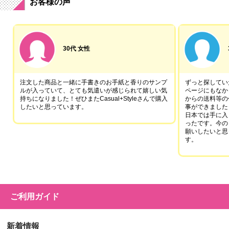
お客様の声
30代 女性
注文した商品と一緒に手書きのお手紙と香りのサンプ
ずっと探していた
ルが入っていて、とても気遣いが感じられて嬉しい気
ページにもなか
持ちになりました！ぜひまたCasual+Styleさんで購入
からの送料等の
したいと思っています。
事ができました
日本では手に入
ったです。今の
願いしたいと思
す。
ご利用ガイド
新着情報