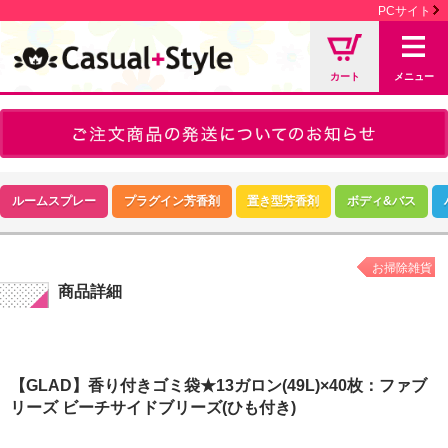
PCサイト
カート
メニュー
ルームスプレー
プラグイン芳香剤
置き型芳香剤
ボディ&バス
お掃除雑貨
商品詳細
【GLAD】香り付きゴミ袋★13ガロン(49L)×40枚：ファブ
リーズ ビーチサイドブリーズ(ひも付き)