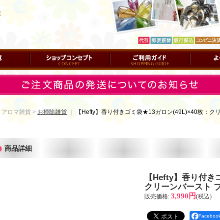
店
ショップコンセプト
ご利用ガイド
よくある質
 アロマ雑貨 >
お掃除雑貨
｜
【Hefty】香り付きゴミ袋★13ガロン(49L)×40枚：
商品詳細
【Hefty】香り付きゴ
クリーンバースト ブ
3,990円
販売価格
:
(税込)
Facebo