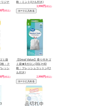
オリジナ
枚：ミント(ひも付き)
3,990円
(税込)
90円
(税込)
きゴミ袋
【Great Value】香り付きゴ
20枚：ク
ミ袋★8ガロン(30L)×40
フレッシ
枚：フレッシュコットン(ひ
も付き)
90円
2,990円
(税込)
(税込)