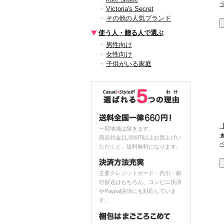
Victoria's Secret
その他の人気ブランド
使う人・贈る人で選ぶ
男性向け
女性向け
子供がいる家庭
一部地域は除きます。
★
商品代金11,000円以上お買上げい
ただくと、送料無料になります。
主要クレジットカード・代引・銀
行振込はもちろん、コンビニ決済
やPaypal決済にも対応していま
す。