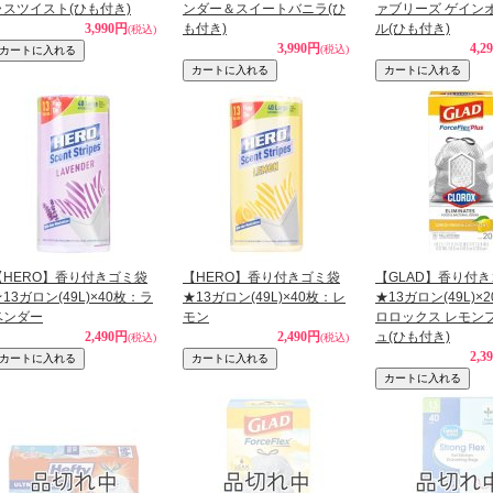
ラスツイスト(ひも付き)
ンダー＆スイートバニラ(ひ
ァブリーズ ゲイン
3,990円
も付き)
ル(ひも付き)
(税込)
3,990円
4,2
(税込)
【HERO】香り付きゴミ袋
【HERO】香り付きゴミ袋
【GLAD】香り付
13ガロン(49L)×40枚：ラ
★13ガロン(49L)×40枚：レ
★13ガロン(49L)×
ベンダー
モン
ロロックス レモン
2,490円
2,490円
ュ(ひも付き)
(税込)
(税込)
2,3