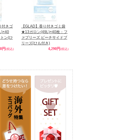
香り付きゴ
【GLAD】香り付きゴミ袋
)×40
★13ガロン(49L)×40枚：フ
トン(ひ
ァブリーズ ビーチサイドブ
リーズ(ひも付き)
90円
4,290円
(税込)
(税込)