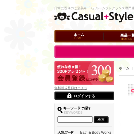
日常に香りのご褒美を「+」ルームフレグランス専門
ホーム
商品一覧
ログイン
ホーム
｜
無料新規登録はコチラ
ログインする
Bath & Body Works