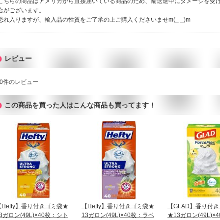
こちらの商品はアメリカから直接届いている商品のため、輸送途中にダメージを受
合がございます。
恐れ入りますが、輸入品の性質をご了承の上ご購入くださいませm(_ _)m
レビュー
0
件のレビュー
この商品を買った人はこんな商品も買ってます！
【Hefty】香り付きゴミ袋★
【Hefty】香り付きゴミ袋★
【GLAD】香り付
3ガロン(49L)×40枚：シト
13ガロン(49L)×40枚：ラベ
★13ガロン(49L)×