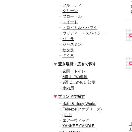
フルーティ
クリーン
フローラル
スイート
トロピカル・ハワイ
ウッディー・スパイシー
バニラ
ジャスミン
サクラ
ざくろ
置き場所・広さで探す
玄関・トイレ
8畳までの部屋
9畳以上の広い部屋
車内用
ブランドで探す
Bath & Body Works
Febreze(ファブリーズ)
glade
エアーウィック
YANKEE CANDLE
1
kate spade