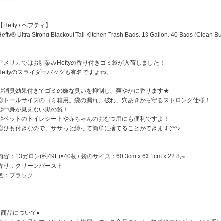
【Hefty / ヘフティ】
Hefty® Ultra Strong Blackout Tall Kitchen Trash Bags, 13 Gallon, 40 Bags (Clean Bu
アメリカではお馴染みHeftyの香り付きゴミ袋が入荷しました！
Heftyのスライダーバッグも有名ですよね。
◎消臭効果付きでゴミの嫌な臭いを抑制し、爽やかに香ります★
◎トールサイズのゴミ箱用。袋の漏れ、破れ、穴あきから守るストロング仕様！
◎中身が見えない黒の袋！
◎ペットのトイレシートや赤ちゃんのおむつ用にも便利ですよ！
◎ひも付きなので、ササっと縛って簡単に捨てることができます(^^♪
内容：13ガロン(約49L)×40枚 / 袋のサイズ：60.3cm x 63.1cm x 22.8㎛
香り：クリーンバースト
色：ブラック
●商品について●