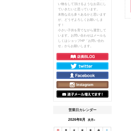
い物をして頂けるようなお店にし
ていきたいと思っています。
未熟な点も多々あるかと思います
が、どうぞよろしくお願いしま
す！
小さい子供を育てながら運営して
います。お問い合わせはメールも
しくはショップHP「お問い合わ
せ」からお願いします。
営業日カレンダー
2026年8月
次月»
日
月
火
水
木
金
土