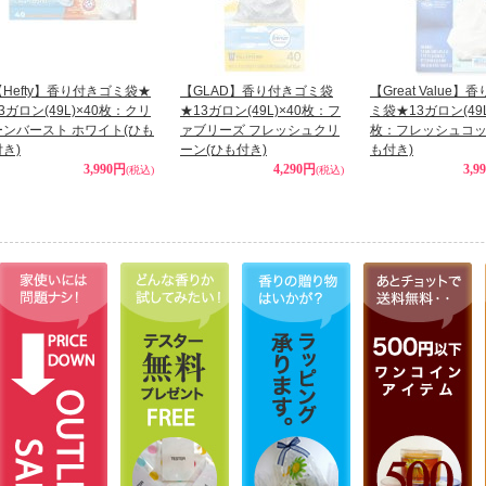
【Hefty】香り付きゴミ袋★
【GLAD】香り付きゴミ袋
【Great Value】
3ガロン(49L)×40枚：クリ
★13ガロン(49L)×40枚：フ
ミ袋★13ガロン(49L
ーンバースト ホワイト(ひも
ァブリーズ フレッシュクリ
枚：フレッシュコッ
付き)
ーン(ひも付き)
も付き)
3,990円
4,290円
3,9
(税込)
(税込)