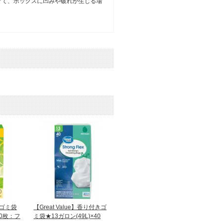
けて、ボックスに凹みや破れが生じる場
きゴミ袋
【Great Value】香り付きゴ
40枚：フ
ミ袋★13ガロン(49L)×40