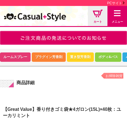
PCサイト
カート
メニュー
ルームスプレー
プラグイン芳香剤
置き型芳香剤
ボディ&バス
お掃除雑貨
商品詳細
【Great Value】香り付きゴミ袋★4ガロン(15L)×40枚：ユ
ーカリミント