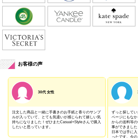
お客様の声
30代 女性
注文した商品と一緒に手書きのお手紙と香りのサンプ
ずっと探していた
ルが入っていて、とても気遣いが感じられて嬉しい気
ページにもなか
持ちになりました！ぜひまたCasual+Styleさんで購入
からの送料等の
したいと思っています。
事ができました
日本では手に入
ったです。今の