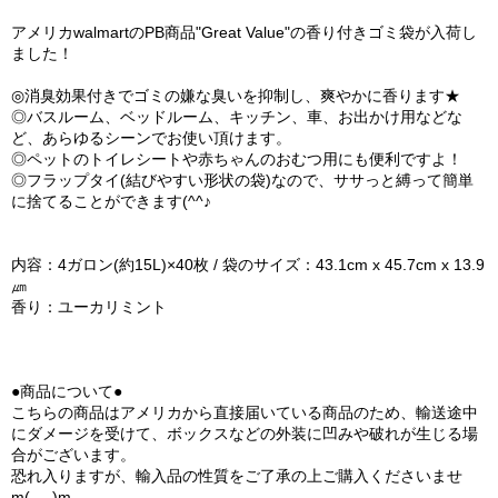
アメリカwalmartのPB商品"Great Value"の香り付きゴミ袋が入荷し
ました！
◎消臭効果付きでゴミの嫌な臭いを抑制し、爽やかに香ります★
◎バスルーム、ベッドルーム、キッチン、車、お出かけ用などな
ど、あらゆるシーンでお使い頂けます。
◎ペットのトイレシートや赤ちゃんのおむつ用にも便利ですよ！
◎フラップタイ(結びやすい形状の袋)なので、ササっと縛って簡単
に捨てることができます(^^♪
内容：4ガロン(約15L)×40枚 / 袋のサイズ：43.1cm x 45.7cm x 13.9
㎛
香り：ユーカリミント
●商品について●
こちらの商品はアメリカから直接届いている商品のため、輸送途中
にダメージを受けて、ボックスなどの外装に凹みや破れが生じる場
合がございます。
恐れ入りますが、輸入品の性質をご了承の上ご購入くださいませ
m(_ _)m