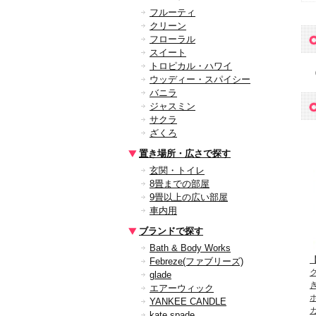
フルーティ
クリーン
フローラル
スイート
トロピカル・ハワイ
ウッディー・スパイシー
バニラ
ジャスミン
サクラ
ざくろ
置き場所・広さで探す
玄関・トイレ
8畳までの部屋
9畳以上の広い部屋
車内用
ブランドで探す
Bath & Body Works
【
Febreze(ファブリーズ)
glade
エアーウィック
YANKEE CANDLE
kate spade