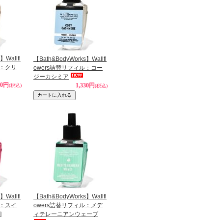
】Wallfl
【Bath&BodyWorks】Wallfl
ル：クリ
owers詰替リフィル：コー
ジーカシミア
90円
1,330円
(税込)
(税込)
】Wallfl
【Bath&BodyWorks】Wallfl
ル：スイ
owers詰替リフィル：メデ
]
ィテレーニアンウェーブ