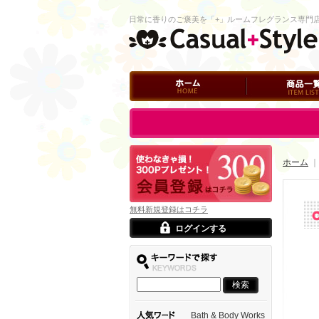
日常に香りのご褒美を「+」ルームフレグランス専門
ホーム
商品一覧
ログイン
ホーム
｜
無料新規登録はコチラ
ログインする
Bath & Body Works