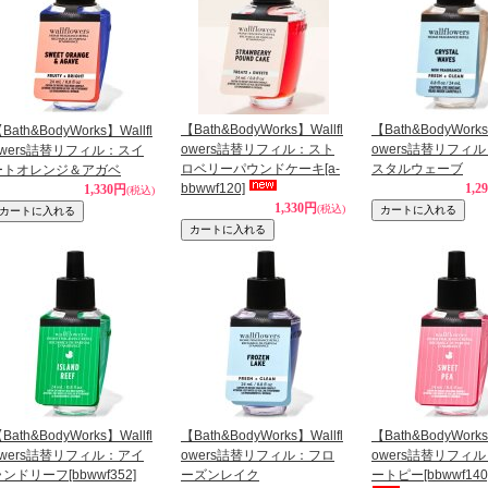
【Bath&BodyWorks】Wallfl
【Bath&BodyWorks
Bath&BodyWorks】Wallfl
owers詰替リフィル：スト
owers詰替リフィ
owers詰替リフィル：スイ
ロベリーパウンドケーキ
[a-
スタルウェーブ
ートオレンジ＆アガベ
bbwwf120]
1,2
1,330円
(税込)
1,330円
(税込)
Bath&BodyWorks】Wallfl
【Bath&BodyWorks】Wallfl
【Bath&BodyWorks
owers詰替リフィル：アイ
owers詰替リフィル：フロ
owers詰替リフィ
ランドリーフ
[bbwwf352]
ーズンレイク
ートピー
[bbwwf140