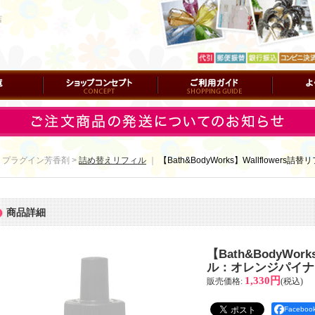
店
ショップコンセプト
ご利用ガイド
よくある質
 プラグイン芳香剤 >
詰め替えリフィル
｜
【Bath&BodyWorks】Wallflow
商品詳細
【Bath&BodyWor
ル：オレンジパイナ
1,330円
販売価格
:
(税込)
Facebo