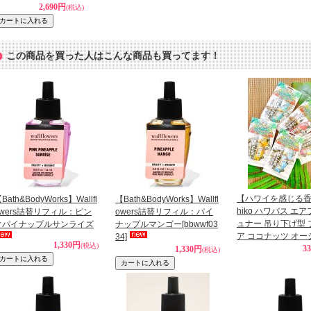
2,690円
(税込)
この商品を買った人はこんな商品も買ってます！
【ハワイを感じる香
Bath&BodyWorks】Wallfl
【Bath&BodyWorks】Wallfl
hiko ハワバス エ
owers詰替リフィル：ピン
owers詰替リフィル：パイ
ュナー 吊り下げ型
クパイナップルサンライズ
ナップルマンゴー
[bbwwf03
ア ココナッツ オー
34]
1,330円
(税込)
3
1,330円
(税込)