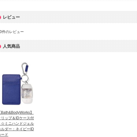
レビュー
0
件のレビュー
人気商品
Bath&BodyWorks】
クリップ＆IDケース付
き☆ミニハンドジェル
ホルダー：ネイビーID
カード