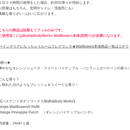
１日２４時間の使用をした場合、約30日香りが持続します。
お部屋はもちろん、玄関やトイレ・洗面所にも♪
素敵な香りがいっぱいに広がります。
こちらの商品は詰替えリフィルのみです。
ご使用頂くにはBath&BodyWorks Wallflowers本体(別売り)が必要になります。
>>インテリアになっちゃうルームフレグランス★Wallflowers本体商品一覧はコチラ
■香り■
爽やかなオレンジジュース・スイートパイナップル・バニラシュガーケーンの香り♪
どんな香り？
→晴れた日のようなフレッシュ＆スイートな香り！
【バスアンドボディワークス/Bath&Body Works】
Single Wallflowers® Refill
Orange Pineapple Punch （オレンジパイナップルパンチ）
内容量：24ml×１個