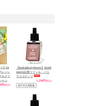
り】ka
【Bath&BodyWorks】Wallfl
アフレッシ
owers詰替リフィル：バニ
 プルメリ
ラココナッツ
シャン
1,330円
(税込)
30円
(税込)