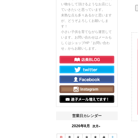
い物をして頂けるようなお店にし
ていきたいと思っています。
未熟な点も多々あるかと思います
が、どうぞよろしくお願いしま
す！
小さい子供を育てながら運営して
います。お問い合わせはメールも
しくはショップHP「お問い合わ
せ」からお願いします。
営業日カレンダー
2026年8月
次月»
日
月
火
水
木
金
土