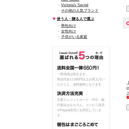
Victoria's Secret
その他の人気ブランド
使う人・贈る人で選ぶ
男性向け
女性向け
子供がいる家庭
一部地域は除きます。
商品代金11,000円以上お買上げい
【
ただくと、送料無料になります。
主要クレジットカード・代引・銀
行振込はもちろん、コンビニ決済
やPaypal決済にも対応していま
す。