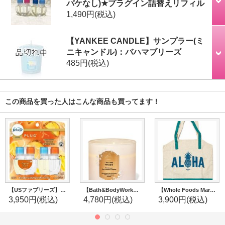
パケなし)★プラグイン詰替えリフィル
1,490円
(税込)
【YANKEE CANDLE】サンプラー(ミ
ニキャンドル)：バハマブリーズ
485円
(税込)
この商品を買った人はこんな商品も買ってます！
【USファブリーズ】プラグインオイルリフィル(2セット入)：トロピカルブレンド
【Bath&BodyWorks】3-wickキャンドル（14.5oz）：Tis the Season
【Whole Foods Market/ホールフーズマーケット】ハワイ限定☆エコバッグ：アロハトート(カハラ)
3,950円
(税込)
4,780円
(税込)
3,900円
(税込)