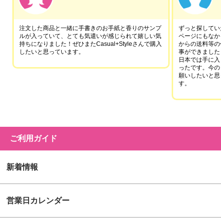
注文した商品と一緒に手書きのお手紙と香りのサンプ
ずっと探していた
ルが入っていて、とても気遣いが感じられて嬉しい気
ページにもなか
持ちになりました！ぜひまたCasual+Styleさんで購入
からの送料等の
したいと思っています。
事ができました
日本では手に入
ったです。今の
願いしたいと思
す。
ご利用ガイド
新着情報
営業日カレンダー