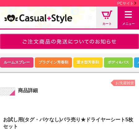
PCサイト
カート
メニュー
ルームスプレー
プラグイン芳香剤
置き型芳香剤
ボディ&バス
お洗濯雑貨
商品詳細
お試し用(タグ・パケなし)バラ売り★ドライヤーシート5枚
セット