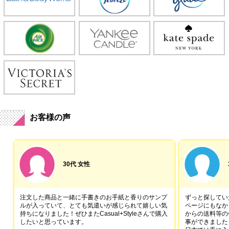
お客様の声
30代 女性
注文した商品と一緒に手書きのお手紙と香りのサンプ
ずっと探していた
ルが入っていて、とても気遣いが感じられて嬉しい気
ページにもなか
持ちになりました！ぜひまたCasual+Styleさんで購入
からの送料等の
したいと思っています。
事ができました