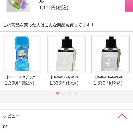
ル
1,111円
(税込)
この商品を買った人はこんな商品も買ってます！
【Snuggle/スナッグル】セントブースター(加香剤)9oz：ブルースパークル
【Bath&BodyWorks】Wallflowers詰替リフィル：ホワイトティーシャツ
【Bath&BodyWorks】Wallflowers詰替リフィル：ランドリーデイ
2,390円
(税込)
1,330円
(税込)
1,330円
(税込)
レビュー
0
件