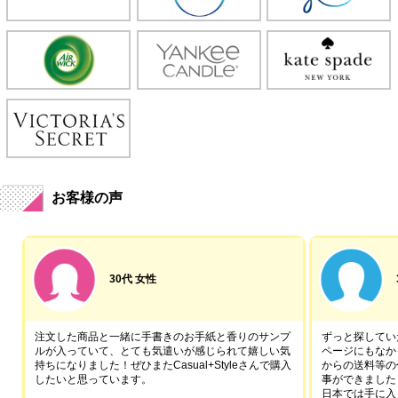
お客様の声
30代 女性
注文した商品と一緒に手書きのお手紙と香りのサンプ
ずっと探していた
ルが入っていて、とても気遣いが感じられて嬉しい気
ページにもなか
持ちになりました！ぜひまたCasual+Styleさんで購入
からの送料等の
したいと思っています。
事ができました
日本では手に入