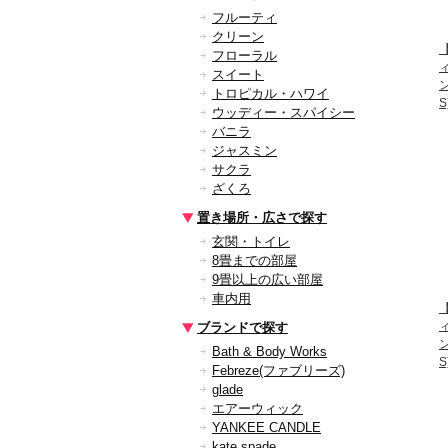
フルーティ
クリーン
【
フローラル
スイート
ン
トロピカル・ハワイ
S
ウッディー・スパイシー
バニラ
ジャスミン
サクラ
ざくろ
置き場所・広さで探す
玄関・トイレ
8畳までの部屋
9畳以上の広い部屋
車内用
【
ブランドで探す
ン
Bath & Body Works
Febreze(ファブリーズ)
glade
エアーウィック
YANKEE CANDLE
kate spade