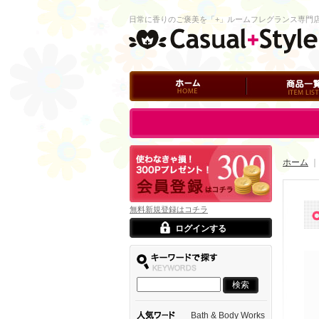
日常に香りのご褒美を「+」ルームフレグランス専門
ホーム
商品一覧
ログイン
ホーム
｜
無料新規登録はコチラ
ログインする
Bath & Body Works