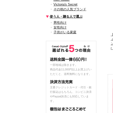
Victoria's Secret
その他の人気ブランド
使う人・贈る人で選ぶ
男性向け
女性向け
子供がいる家庭
【
ン
一部地域は除きます。
商品代金11,000円以上お買上げい
ただくと、送料無料になります。
主要クレジットカード・代引・銀
行振込はもちろん、コンビニ決済
やPaypal決済にも対応していま
す。