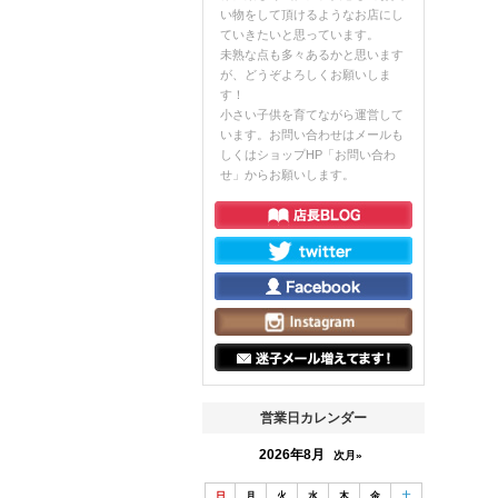
い物をして頂けるようなお店にし
ていきたいと思っています。
未熟な点も多々あるかと思います
が、どうぞよろしくお願いしま
す！
小さい子供を育てながら運営して
います。お問い合わせはメールも
しくはショップHP「お問い合わ
せ」からお願いします。
営業日カレンダー
2026年8月
次月»
日
月
火
水
木
金
土