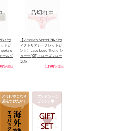
 PINK/ヴ
【Victoria's Secret PINK/ヴ
レットピ
ィクトリアシークレットピ
eekste
ンク】Lace Logo Thong シ
シェールグ
ョーツ(XS)：ローズフロー
ラル
90円
1,190円
(税込)
(税込)