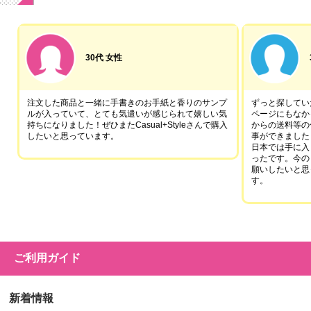
30代 女性
注文した商品と一緒に手書きのお手紙と香りのサンプ
ずっと探していた
ルが入っていて、とても気遣いが感じられて嬉しい気
ページにもなか
持ちになりました！ぜひまたCasual+Styleさんで購入
からの送料等の
したいと思っています。
事ができました
日本では手に入
ったです。今の
願いしたいと思
す。
ご利用ガイド
新着情報