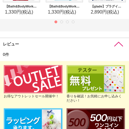
【Bath&BodyWorks】Wallflowers詰替リフィル：カントリーアップル
【Bath&BodyWorks】Wallflowers詰替リフィル：クリーンハウスバイブス-ダズリングシトラス
【glade】プラグインオイル本体+リフィル2個セット：《CustomScent》フロステッドユーカリ＆ウォーターリリー
1,330円
(税込)
1,330円
(税込)
2,890円
(税込)
レビュー
0
件
お得なアウトレットセール開催中！
香りを確認！お気軽にお申し込みく
ださい！