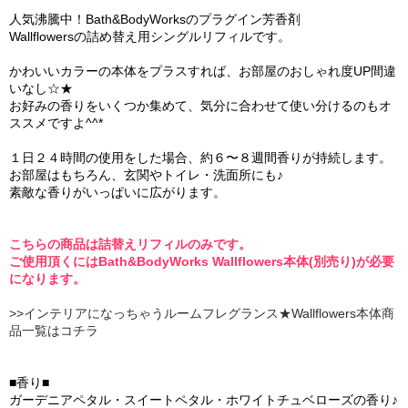
人気沸騰中！Bath&BodyWorksのプラグイン芳香剤
Wallflowersの詰め替え用シングルリフィルです。
かわいいカラーの本体をプラスすれば、お部屋のおしゃれ度UP間違
いなし☆★
お好みの香りをいくつか集めて、気分に合わせて使い分けるのもオ
ススメですよ^^*
１日２４時間の使用をした場合、約６〜８週間香りが持続します。
お部屋はもちろん、玄関やトイレ・洗面所にも♪
素敵な香りがいっぱいに広がります。
こちらの商品は詰替えリフィルのみです。
ご使用頂くにはBath&BodyWorks Wallflowers本体(別売り)が必要
になります。
>>インテリアになっちゃうルームフレグランス★Wallflowers本体商
品一覧はコチラ
■香り■
ガーデニアペタル・スイートペタル・ホワイトチュベローズの香り♪