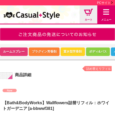
PCサイト
カート
メニュー
ルームスプレー
プラグイン芳香剤
置き型芳香剤
ボディ&バス
詰め替えリフィル
商品詳細
【Bath&BodyWorks】Wallflowers詰替リフィル：ホワイ
トガーデニア
[a-bbwwf381]