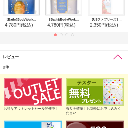
【Bath&BodyWorks】《Disney Princessコラボ》3-wickキャンドル（14.5oz）：Cinderella (シンデレラ)
【Bath&BodyWorks】3-wickキャンドル（14.5oz）：ユーカリスノーフォール
【USファブリーズ】エアーフレッシュナー：ベリー＆ブランブル
4,780円
(税込)
4,780円
(税込)
2,350円
(税込)
レビュー
0
件
お得なアウトレットセール開催中！
香りを確認！お気軽にお申し込みく
ださい！