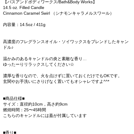
【バスアンドボディワークス/Bath&Body Works】
14.5 oz. Filled Candle
Cinnamon Caramel Swirl （シナモンキャラメルスワール）
内容量：14.5oz / 411g
高濃度のフレグランスオイル・ソイワックスをブレンドしたキャン
ドル♪
温かみのあるキャンドルの炎と素敵な香り…
ゆったーりリラックスしてください☆
濃厚な香りなので、火を点けずに置いておくだけでもOKです。
玄関やお手洗いにさりげなく置いてもオシャレですよ^^*
■商品仕様■
サイズ：直径約10cm，高さ約9cm
燃焼時間：25〜45時間
こちらのキャンドルには蓋が付属しています
■香り■