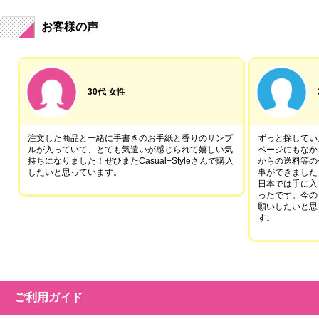
お客様の声
30代 女性
注文した商品と一緒に手書きのお手紙と香りのサンプ
ずっと探していた
ルが入っていて、とても気遣いが感じられて嬉しい気
ページにもなか
持ちになりました！ぜひまたCasual+Styleさんで購入
からの送料等の
したいと思っています。
事ができました
日本では手に入
ったです。今の
願いしたいと思
す。
ご利用ガイド