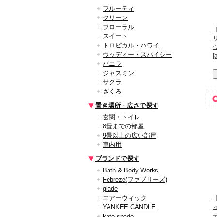
フルーティ
クリーン
フローラル
スイート
トロピカル・ハワイ
ウッディー・スパイシー
[a
バニラ
ジャスミン
サクラ
ざくろ
置き場所・広さで探す
玄関・トイレ
8畳までの部屋
9畳以上の広い部屋
車内用
ブランドで探す
Bath & Body Works
Febreze(ファブリーズ)
glade
エアーウィック
【
YANKEE CANDLE
kate spade