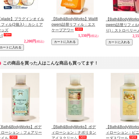
【glade】プラグインオイル
【Bath&BodyWorks】Wallfl
【Bath&BodyWorks
リフィル(2個入)：カシミア
owers詰替リフィル：エス
owers詰替リフィル
ウッズ
ケープアワー
り)：ストロベリー
-]
1,330円
2,5
(税込)
2,200円
(税込)
この商品を買った人はこんな商品も買ってます！
Bath&BodyWorks】ボデ
【Bath&BodyWorks】ボデ
【Bath&BodyWor
ィローション：フェアリー
ィローション：ナポリタン
ィローション：ピ
テイル
アイスクリーム
ーダスワール