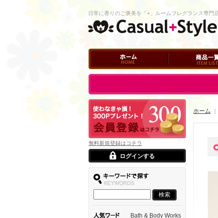
日常に香りのご褒美を「+」ルームフレグランス専門
ホーム
商品一覧
ログイン
ホーム
｜
無料新規登録はコチラ
ログインする
Bath & Body Works