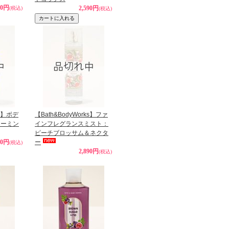
90円
2,590円
(税込)
(税込)
ks】ボデ
【Bath&BodyWorks】ファ
リーミン
インフレグランスミスト：
ピーチブロッサム＆ネクタ
90円
ー
(税込)
2,890円
(税込)