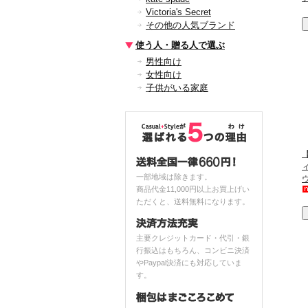
Victoria's Secret
その他の人気ブランド
使う人・贈る人で選ぶ
男性向け
女性向け
子供がいる家庭
【
一部地域は除きます。
商品代金11,000円以上お買上げい
ただくと、送料無料になります。
主要クレジットカード・代引・銀
行振込はもちろん、コンビニ決済
やPaypal決済にも対応していま
す。