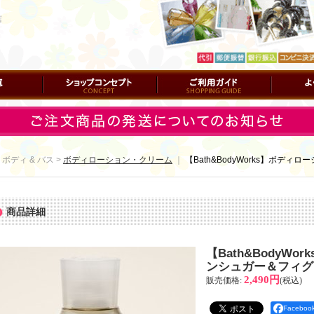
店
ショップコンセプト
ご利用ガイド
よくある質
 ボディ & バス >
ボディローション・クリーム
｜
【Bath&BodyWorks】ボデ
商品詳細
【Bath&BodyW
ンシュガー＆フィグ
2,490円
販売価格
:
(税込)
Facebo