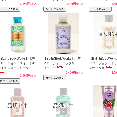
2,490円
2,590円
2,5
(税込)
(税込)
Bath&BodyWorks】ボデ
【Bath&BodyWorks】ボデ
【Bath&BodyWor
ィローション：スイートキ
ィローション：ラブリード
ィローション：ド
ウイ＆スターフルーツ
リーマー
グオブリオ
2,490円
2,5
(税込)
2,490円
(税込)