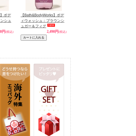
ks】ボデ
【Bath&BodyWorks】ボデ
ウンシュ
ィウォッシュ：ブラウンシ
ュガー＆フィグ
40円
2,490円
(税込)
(税込)