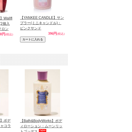
【YANKEE CANDLE】サン
】Wallfl
プラー(ミニキャンドル)：
(2個入
ピンクサンド
メロン
396円
50円
(税込)
(税込)
ks】ボデ
【Bath&BodyWorks】ボデ
ニャコラ
ィローション：ムーンリッ
トゴッデス