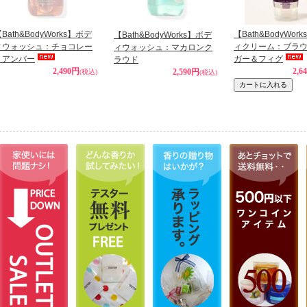
Bath&BodyWorks】ボデ
【Bath&BodyWor
【Bath&BodyWorks】ボデ
ィウォッシュ：チョコレー
ィクリーム：ブラ
ィウォッシュ：マカロンク
トアンバー
ガー＆フィグ
ラウド
2,490円
2,6
2,590円
(税込)
(税込)