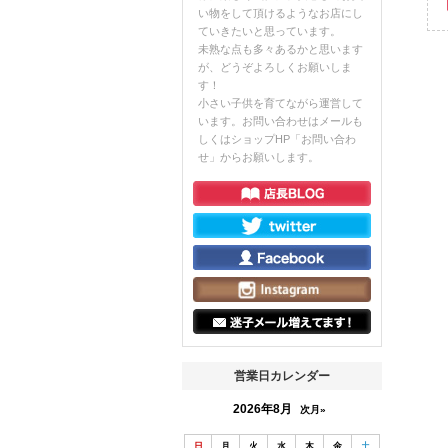
い物をして頂けるようなお店にし
ていきたいと思っています。
未熟な点も多々あるかと思います
が、どうぞよろしくお願いしま
す！
小さい子供を育てながら運営して
います。お問い合わせはメールも
しくはショップHP「お問い合わ
せ」からお願いします。
営業日カレンダー
2026年8月
次月»
日
月
火
水
木
金
土