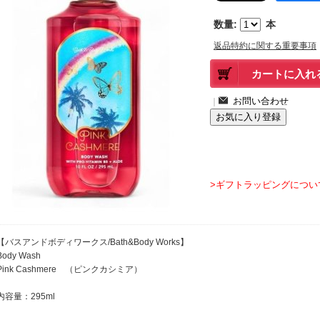
数量
:
本
返品特約に関する重要事項
｜
>ギフトラッピングについ
【バスアンドボディワークス/Bath&Body Works】
Body Wash
Pink Cashmere （ピンクカシミア）
内容量：295ml