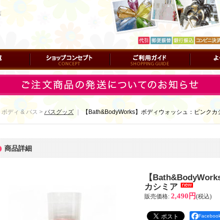
店
ショップコンセプト
ご利用ガイド
よくある質
 ボディ & バス >
バスグッズ
｜
【Bath&BodyWorks】ボディウォッシュ：ピンク
商品詳細
【Bath&BodyW
カシミア
2,490円
販売価格
:
(税込)
Facebo