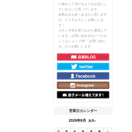
い物をして頂けるようなお店にし
ていきたいと思っています。
未熟な点も多々あるかと思います
が、どうぞよろしくお願いしま
す！
小さい子供を育てながら運営して
います。お問い合わせはメールも
しくはショップHP「お問い合わ
せ」からお願いします。
営業日カレンダー
2026年8月
次月»
日
月
火
水
木
金
土