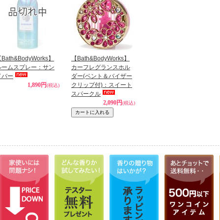
Bath&BodyWorks】
【Bath&BodyWorks】
ルームスプレー：サン
カーフレグランスホル
ドバー
ダー(ベント＆バイザー
1,890円
クリップ付)：スイート
(税込)
スパークル
2,090円
(税込)