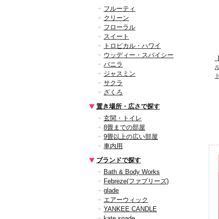
フルーティ
クリーン
フローラル
スイート
トロピカル・ハワイ
ウッディー・スパイシー
【
バニラ
ジャスミン
サクラ
ざくろ
置き場所・広さで探す
玄関・トイレ
8畳までの部屋
9畳以上の広い部屋
車内用
ブランドで探す
Bath & Body Works
Febreze(ファブリーズ)
glade
エアーウィック
YANKEE CANDLE
kate spade