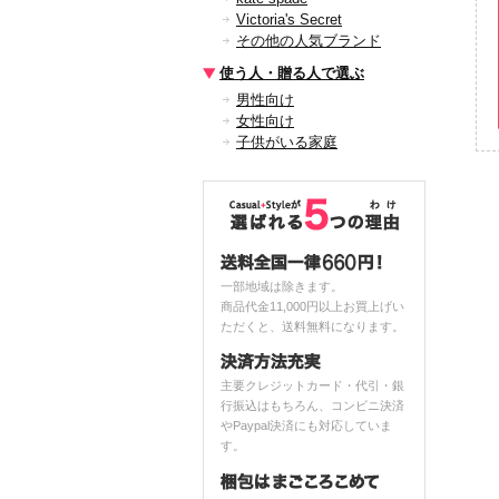
Victoria's Secret
その他の人気ブランド
使う人・贈る人で選ぶ
男性向け
女性向け
子供がいる家庭
一部地域は除きます。
商品代金11,000円以上お買上げい
ただくと、送料無料になります。
主要クレジットカード・代引・銀
行振込はもちろん、コンビニ決済
やPaypal決済にも対応していま
す。