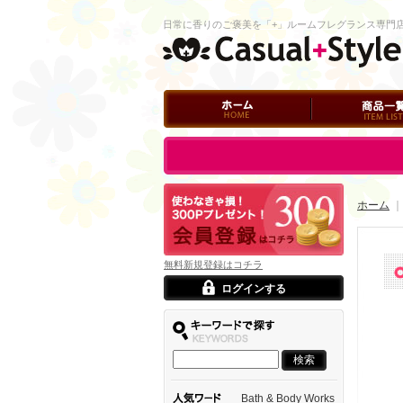
日常に香りのご褒美を「+」ルームフレグランス専門
ホーム
商品一覧
ログイン
ホーム
｜
無料新規登録はコチラ
ログインする
Bath & Body Works