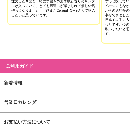
注文した商品と一緒に手書きのお手紙と香りのサンプ
ずっと探していた
ルが入っていて、とても気遣いが感じられて嬉しい気
ページにもなか
持ちになりました！ぜひまたCasual+Styleさんで購入
からの送料等の
したいと思っています。
事ができました
日本では手に入
ったです。今の
願いしたいと思
す。
ご利用ガイド
新着情報
営業日カレンダー
お支払い方法について