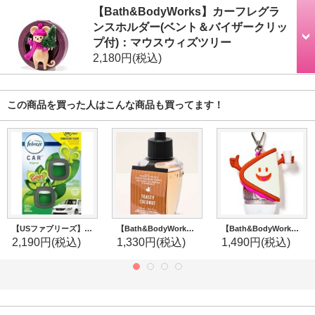
【Bath&BodyWorks】カーフレグラ
ンスホルダー(ベント＆バイザークリッ
プ付)：マウスウィズツリー
2,180円
(税込)
この商品を買った人はこんな商品も買ってます！
【USファブリーズ】車用芳香剤(2個入り)：Gain ゲインオリジナル
【Bath&BodyWorks】Wallflowers詰替リフィル：トースティーココナッツ
【Bath&BodyWorks】ミニハンドジェルホルダー：Happy PB&J
2,190円
(税込)
1,330円
(税込)
1,490円
(税込)