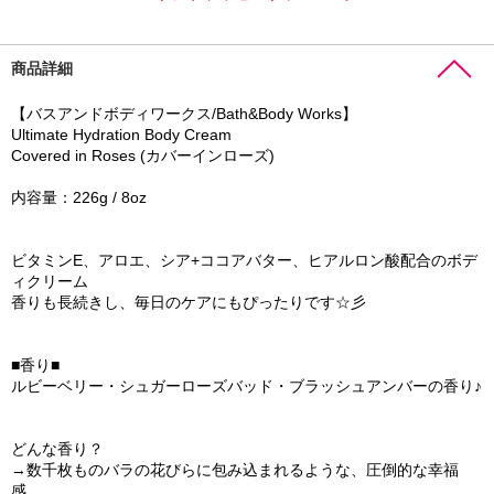
商品詳細
【バスアンドボディワークス/Bath&Body Works】
Ultimate Hydration Body Cream
Covered in Roses (カバーインローズ)
内容量：226g / 8oz
ビタミンE、アロエ、シア+ココアバター、ヒアルロン酸配合のボデ
ィクリーム
香りも長続きし、毎日のケアにもぴったりです☆彡
■香り■
ルビーベリー・シュガーローズバッド・ブラッシュアンバーの香り♪
どんな香り？
→数千枚ものバラの花びらに包み込まれるような、圧倒的な幸福
感。