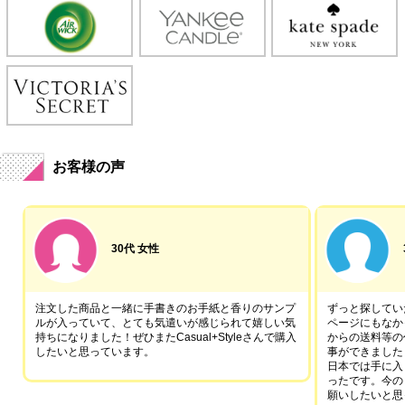
お客様の声
30代 女性
注文した商品と一緒に手書きのお手紙と香りのサンプ
ずっと探していた
ルが入っていて、とても気遣いが感じられて嬉しい気
ページにもなか
持ちになりました！ぜひまたCasual+Styleさんで購入
からの送料等の
したいと思っています。
事ができました
日本では手に入
ったです。今の
願いしたいと思