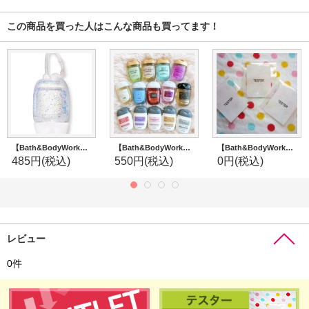
この商品を買った人はこんな商品も買ってます！
【Bath&BodyWorks】ミニハンドジェルホルダー：イリディセントグリッター
【Bath&BodyWorks】ミニ抗菌ハンドジェル：１個〜バラ売り★
【Bath&BodyWorks】香りテスター(おひとり様5点まで)
485円
(税込)
550円
(税込)
0円
(税込)
レビュー
0
件