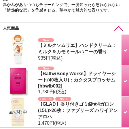
温かみがありつつもチャーミングで、一度知ったら忘れられない
「情熱的な恋」を予感させる、華やかで魅力的な香りです。
人気商品
【ミルクソムリエ】ハンドクリーム：
ミルク＆カモミールハニーの香り
935円
(税込)
【Bath&Body Works】ドライヤーシ
ート(40枚入り)：カクタスブロッサム
[
bbwfb002
]
1,780円
(税込)
【GLAD】香り付きゴミ袋★4ガロン
(15L)×26枚：ファブリーズ ハワイアン
アロハ
1,470円
(税込)