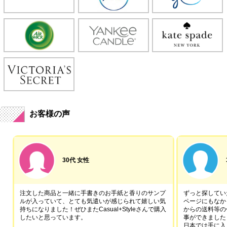
お客様の声
30代 女性
注文した商品と一緒に手書きのお手紙と香りのサンプ
ずっと探していた
ルが入っていて、とても気遣いが感じられて嬉しい気
ページにもなか
持ちになりました！ぜひまたCasual+Styleさんで購入
からの送料等の
したいと思っています。
事ができました
日本では手に入