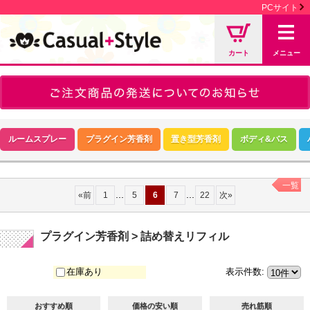
PCサイト
カート
メニュー
ルームスプレー
プラグイン芳香剤
置き型芳香剤
ボディ&バス
一覧
...
...
«
前
1
5
6
7
22
次
»
プラグイン芳香剤 > 詰め替えリフィル
在庫あり
表示件数
:
おすすめ順
価格の安い順
売れ筋順