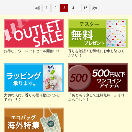
...
«
前
1
2
3
4
15
次
»
お得なアウトレットセール開催中！
香りを確認！お気軽にお申し込みく
ださい！
大切な人に、香りの贈り物はいかが
「あともう少しで送料無料…」それ
ですか？？
ならこちら！