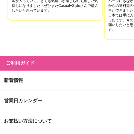
ルが入っていて、とても気遣いが感じられて嬉しい気
ページにもなか
持ちになりました！ぜひまたCasual+Styleさんで購入
からの送料等の
したいと思っています。
事ができました
日本では手に入
ったです。今の
願いしたいと思
す。
ご利用ガイド
新着情報
営業日カレンダー
お支払い方法について