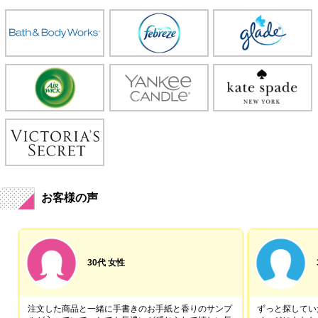
お客様の声
30代 女性
注文した商品と一緒に手書きのお手紙と香りのサンプ
ずっと探していた