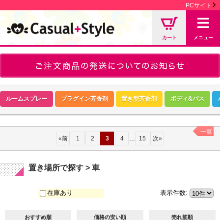
PCサイト
カート
メニュー
ルームスプレー
プラグイン芳香剤
置き型芳香剤
ボディ&バス
一覧
...
«
前
1
2
3
4
15
次
»
置き場所で探す > 車
在庫あり
表示件数
:
おすすめ順
価格の安い順
売れ筋順