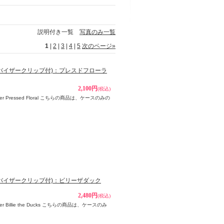
説明付き一覧
写真のみ一覧
1
|
2
|
3
|
4
|
5
次のページ
»
ト＆バイザークリップ付)：プレスドフローラ
2,100円
(税込)
der Pressed Floral こちらの商品は、ケースのみの
ト＆バイザークリップ付)：ビリーザダック
2,480円
(税込)
er Billie the Ducks こちらの商品は、ケースのみ