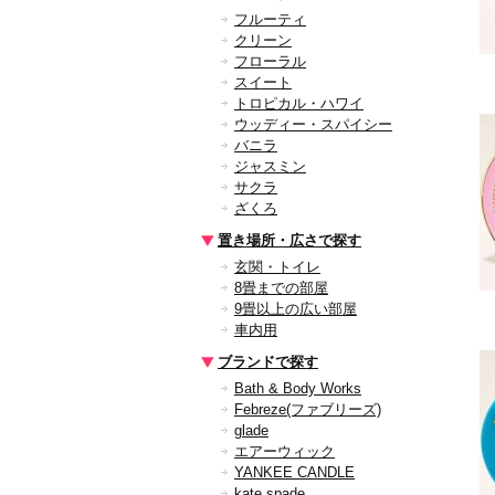
フルーティ
クリーン
フローラル
スイート
トロピカル・ハワイ
ウッディー・スパイシー
バニラ
ジャスミン
サクラ
ざくろ
置き場所・広さで探す
玄関・トイレ
8畳までの部屋
9畳以上の広い部屋
車内用
ブランドで探す
Bath & Body Works
Febreze(ファブリーズ)
glade
エアーウィック
YANKEE CANDLE
kate spade