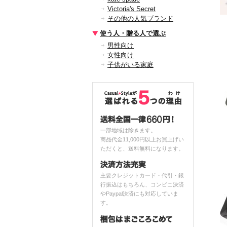
Victoria's Secret
その他の人気ブランド
使う人・贈る人で選ぶ
男性向け
女性向け
子供がいる家庭
一部地域は除きます。
商品代金11,000円以上お買上げい
ただくと、送料無料になります。
主要クレジットカード・代引・銀
行振込はもちろん、コンビニ決済
やPaypal決済にも対応していま
す。