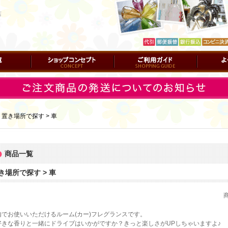
店
ショップコンセプト
ご利用ガイド
よくある質
｜
置き場所で探す > 車
商品一覧
き場所で探す > 車
内でお使いいただけるルーム(カー)フレグランスです。
好きな香りと一緒にドライブはいかがですか？きっと楽しさがUPしちゃいますよ♪