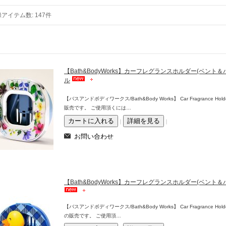
録アイテム数
:
147件
【Bath&BodyWorks】カーフレグランスホルダー(ベン
ル
【バスアンドボディワークス/Bath&Body Works】 Car Fragrance Hol
販売です。 ご使用頂くには…
｜
｜
【Bath&BodyWorks】カーフレグランスホルダー(ベン
【バスアンドボディワークス/Bath&Body Works】 Car Fragrance Hold
の販売です。 ご使用頂…