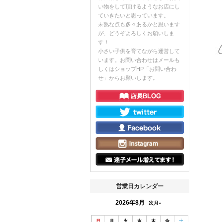
い物をして頂けるようなお店にし
ていきたいと思っています。
未熟な点も多々あるかと思います
が、どうぞよろしくお願いしま
す！
小さい子供を育てながら運営して
います。お問い合わせはメールも
しくはショップHP「お問い合わ
せ」からお願いします。
営業日カレンダー
2026年8月
次月»
日
月
火
水
木
金
土