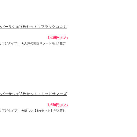
(ペーパーサシェ)3枚セット：ブラックココナ
1,650円
(税込)
ー吊り下げタイプ） ★人気の南国リゾート系【3種ア
(ペーパーサシェ)3枚セット：ミッドサマーズ
1,650円
(税込)
ー吊り下げタイプ） ★嬉しい【3枚セット】が入荷し