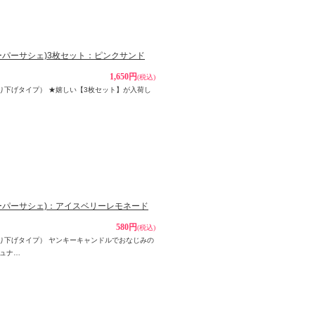
ペーパーサシェ)3枚セット：ピンクサンド
1,650円
(税込)
ー吊り下げタイプ） ★嬉しい【3枚セット】が入荷し
(ペーパーサシェ)：アイスベリーレモネード
580円
(税込)
パー吊り下げタイプ） ヤンキーキャンドルでおなじみの
ュナ…