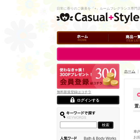
日常に香りのご褒美を「+」ルームフレグランス専門
ホーム
商品一覧
ログイン
ホーム
無料新規登録はコチラ
ログインする
置
車
お
Bath & Body Works