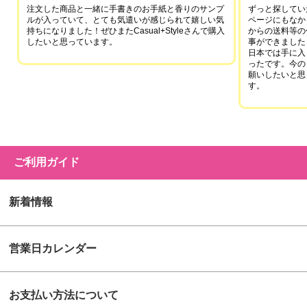
注文した商品と一緒に手書きのお手紙と香りのサンプ
ずっと探していた
ルが入っていて、とても気遣いが感じられて嬉しい気
ページにもなか
持ちになりました！ぜひまたCasual+Styleさんで購入
からの送料等の
したいと思っています。
事ができました
日本では手に入
ったです。今の
願いしたいと思
す。
ご利用ガイド
新着情報
営業日カレンダー
お支払い方法について