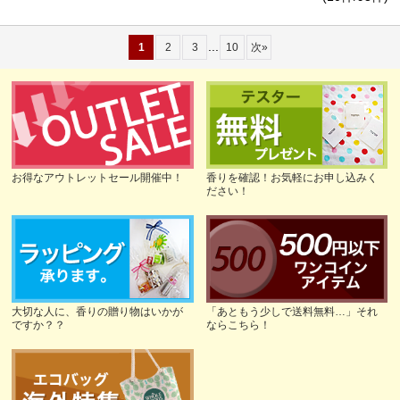
...
1
2
3
10
次
»
お得なアウトレットセール開催中！
香りを確認！お気軽にお申し込みく
ださい！
大切な人に、香りの贈り物はいかが
「あともう少しで送料無料…」それ
ですか？？
ならこちら！