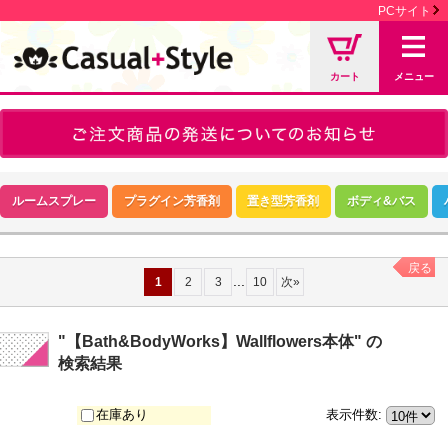
PCサイト
カート
メニュー
ルームスプレー
プラグイン芳香剤
置き型芳香剤
ボディ&バス
戻る
...
1
2
3
10
次
»
"【Bath&BodyWorks】Wallflowers本体"
の
検索結果
在庫あり
表示件数
: