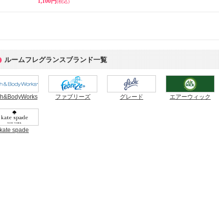
1,100円
(税込)
ルームフレグランスブランド一覧
th&BodyWorks
ファブリーズ
グレード
エアーウィック
kate spade