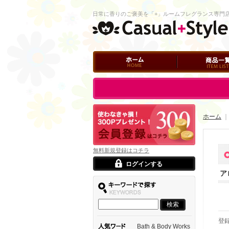
日常に香りのご褒美を「+」ルームフレグランス専門
ホーム
商品一覧
ログイン
ホーム
無料新規登録はコチラ
ログインする
ア
登
Bath & Body Works