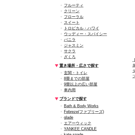
フルーティ
クリーン
フローラル
スイート
トロピカル・ハワイ
ウッディー・スパイシー
バニラ
ジャスミン
サクラ
ざくろ
置き場所・広さで探す
玄関・トイレ
8畳までの部屋
9畳以上の広い部屋
車内用
ブランドで探す
Bath & Body Works
Febreze(ファブリーズ)
glade
エアーウィック
YANKEE CANDLE
kate spade