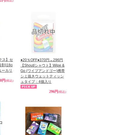
12円
(税込)
ックス】セ
●20％OFF●370円→296円
剤)18o
【Shout/シャウト】Wipe &
hユーカリ
Go (ワイプアンドゴー)携帯
シミ抜きウェットティッシ
90円
(税込)
ュタイプ：4個入り
296円
(税込)