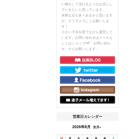
い物をして頂けるようなお店にし
ていきたいと思っています。
未熟な点も多々あるかと思います
が、どうぞよろしくお願いしま
す！
小さい子供を育てながら運営して
います。お問い合わせはメールも
しくはショップHP「お問い合わ
せ」からお願いします。
営業日カレンダー
2026年8月
次月»
日
月
火
水
木
金
土