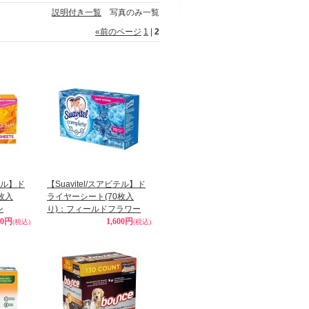
説明付き一覧
写真のみ一覧
«
前のページ
1
|
2
ビテル】ド
【Suavitel/スアビテル】ド
枚入
ライヤーシート(70枚入
ン
り)：フィールドフラワー
80円
1,600円
(税込)
(税込)