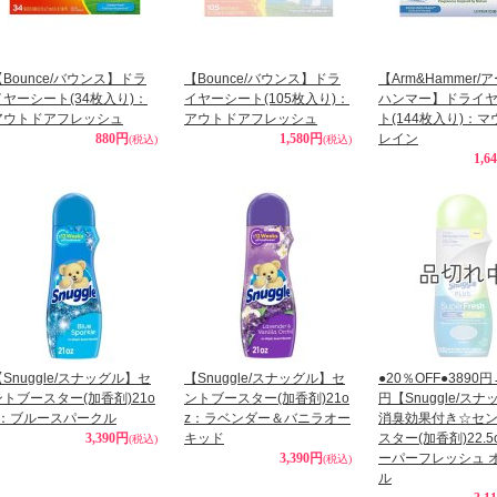
【Bounce/バウンス】ドラ
【Bounce/バウンス】ドラ
【Arm&Hammer/
イヤーシート(34枚入り)：
イヤーシート(105枚入り)：
ハンマー】ドライ
アウトドアフレッシュ
アウトドアフレッシュ
ト(144枚入り)：
880円
1,580円
レイン
(税込)
(税込)
1,6
【Snuggle/スナッグル】セ
【Snuggle/スナッグル】セ
●20％OFF●3890円
ントブースター(加香剤)21o
ントブースター(加香剤)21o
円【Snuggle/ス
z：ブルースパークル
z：ラベンダー＆バニラオー
消臭効果付き☆セ
3,390円
キッド
スター(加香剤)22.5
(税込)
3,390円
ーパーフレッシュ 
(税込)
ル