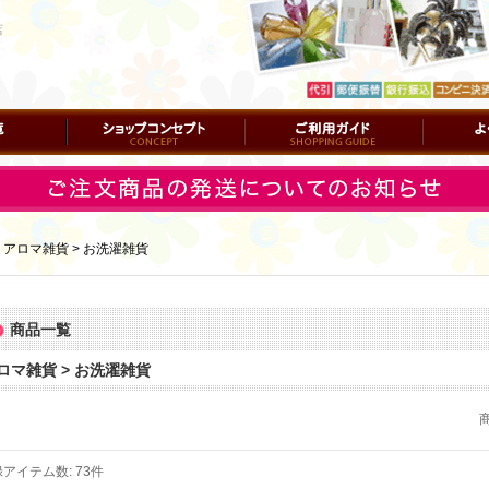
店
ショップコンセプト
ご利用ガイド
よくある質
｜
アロマ雑貨 > お洗濯雑貨
商品一覧
ロマ雑貨 > お洗濯雑貨
録アイテム数
:
73件