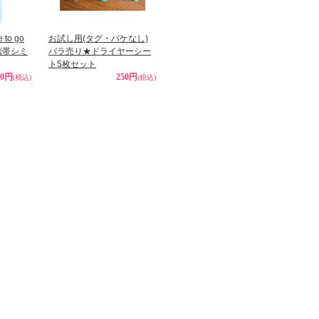
to go
お試し用(タグ・パケなし)
)携帯シミ
バラ売り★ドライヤーシー
ト5枚セット
90円
250円
(税込)
(税込)