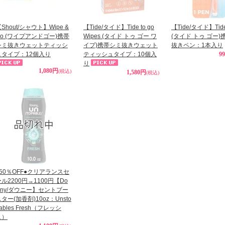
Shout/シャウト】Wipe &
【Tide/タイド】Tide to go
【Tide/タイド】Tide 
Go (ワイプアンドゴー)携帯
Wipes (タイド トゥ ゴー ワ
(タイド トゥ ゴー
シミ抜きウェットティッシ
イプ)携帯シミ抜きウェット
抜きペン：1本入り
ュタイプ：12個入り
ティッシュタイプ：10個入
9
り
1,080円
(税込)
1,580円
(税込)
●50％OFF●クリアランスセ
ル2200円→1100円【Do
wny/ダウニー】セントブー
ター(加香剤)10oz：Unsto
ables Fresh（フレッシ
ュ）