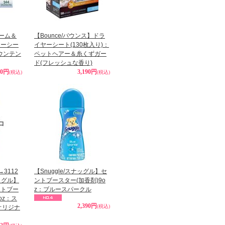
アーム＆
【Bounce/バウンス】ドラ
ヤーシー
イヤーシート(130枚入り)：
マウンテン
ペットヘアー＆糸くずガー
ド(フレッシュな香り)
40円
3,190円
(税込)
(税込)
→3112
【Snuggle/スナッグル】セ
ナッグル】
ントブースター(加香剤)9o
ントブー
z：ブルースパークル
oz：ス
2,390円
(税込)
オリジナ