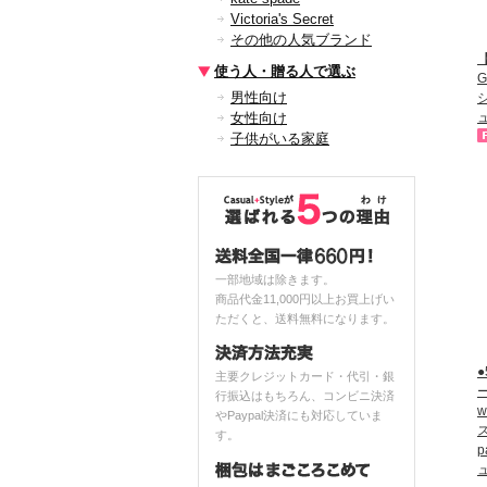
Victoria's Secret
その他の人気ブランド
【
使う人・贈る人で選ぶ
男性向け
女性向け
子供がいる家庭
一部地域は除きます。
商品代金11,000円以上お買上げい
ただくと、送料無料になります。
主要クレジットカード・代引・銀
ー
行振込はもちろん、コンビニ決済
やPaypal決済にも対応していま
ス
す。
p