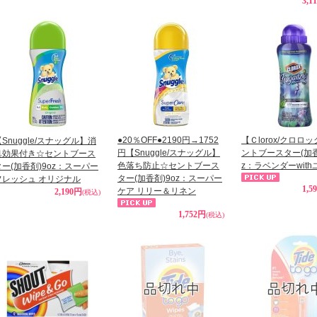
3,1
●20％OFF●2190円→1752
【Ｃlorox/クロロ
【Snuggle/スナッグル】消
円【Snuggle/スナッグル】
ントブースター(加香
臭効果付き☆セントブース
色落ち防止☆セントブース
z：ラベンダーwit
ター(加香剤)9oz：スーパー
ター(加香剤)9oz：スーパー
フレッシュ オリジナル
1,5
ケア リリー＆リネン
2,190円
(税込)
1,752円
(税込)