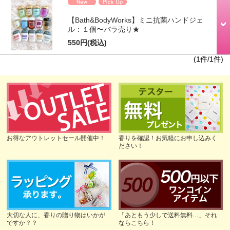
【Bath&BodyWorks】ミニ抗菌ハンドジェ
ル：１個〜バラ売り★
550円
(税込)
(1件/1件)
お得なアウトレットセール開催中！
香りを確認！お気軽にお申し込みく
ださい！
大切な人に、香りの贈り物はいかが
「あともう少しで送料無料…」それ
ですか？？
ならこちら！