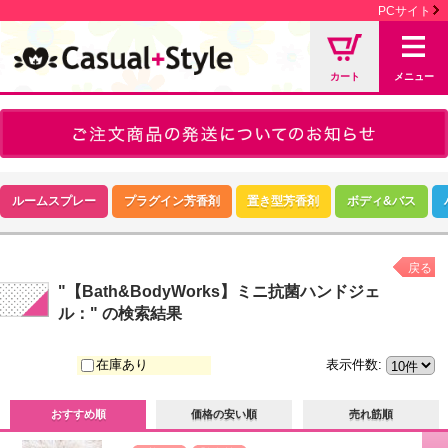
PCサイト
カート
メニュー
ルームスプレー
プラグイン芳香剤
置き型芳香剤
ボディ&バス
戻る
"【Bath&BodyWorks】ミニ抗菌ハンドジェ
ル："
の
検索結果
在庫あり
表示件数
:
おすすめ順
価格の安い順
売れ筋順