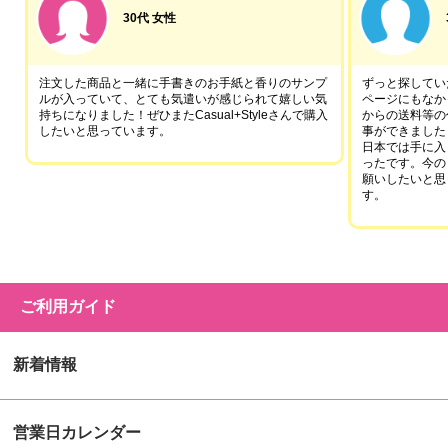
30代 女性
注文した商品と一緒に手書きのお手紙と香りのサンプ
ずっと探していた
ルが入っていて、とても気遣いが感じられて嬉しい気
ページにもなか
持ちになりました！ぜひまたCasual+Styleさんで購入
からの送料等の
したいと思っています。
事ができました
日本では手に入
ったです。今の
願いしたいと思
す。
ご利用ガイド
新着情報
営業日カレンダー