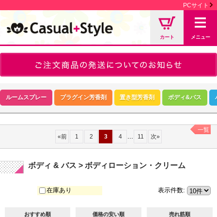
PCサイト
カート
メニュー
ルームスプレー
プラグイン芳香剤
置き型芳香剤
ボディ&バス
一覧
...
«
前
1
2
3
4
11
次
»
ボディ & バス > ボディローション・クリーム
在庫あり
表示件数
:
おすすめ順
価格の安い順
売れ筋順