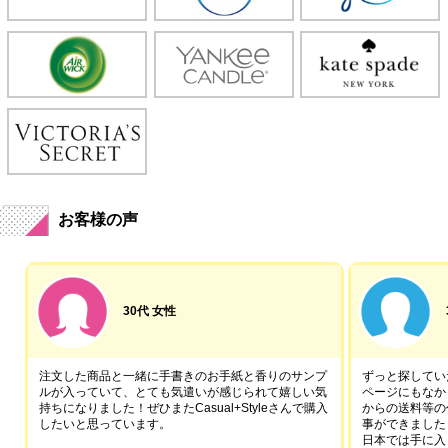
お客様の声
30代 女性
注文した商品と一緒に手書きのお手紙と香りのサンプ
ずっと探していた
ルが入っていて、とても気遣いが感じられて嬉しい気
ページにもなか
持ちになりました！ぜひまたCasual+Styleさんで購入
からの送料等の
したいと思っています。
事ができました
日本では手に入