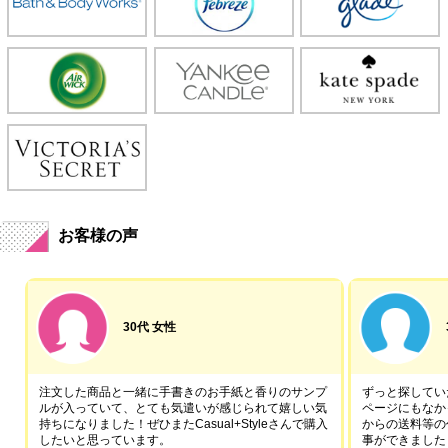
お客様の声
30代 女性
注文した商品と一緒に手書きのお手紙と香りのサンプ
ずっと探していた
ルが入っていて、とても気遣いが感じられて嬉しい気
ページにもなか
持ちになりました！ぜひまたCasual+Styleさんで購入
からの送料等の
したいと思っています。
事ができました