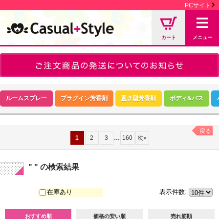
PCサイト
カート
メニュー
ルームスプレー
プラグイン芳香剤
置き型芳香剤
ボディ&バス
戻る
...
1
2
3
160
次
»
" "
の
検索結果
在庫あり
表示件数
:
おすすめ順
価格の安い順
売れ筋順