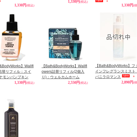
1,330円
(税込)
1,330円
1,330円
(税込)
(
【Bath&BodyWorks】フ
&BodyWorks】Wallfl
【Bath&BodyWorks】Wallfl
インフレグランスミスト
rs詰替リフィル：スイ
owers詰替リフィル(2個入
バニラロマンス
ナモンパンプキン
り)：ウェルカムホーム
2,890円
1,330円
2,550円
(
(税込)
(税込)