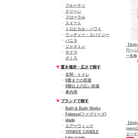
フルーティ
クリーン
フローラル
スイート
トロピカル・ハワイ
ウッディー・スパイシー
バニラ
【Bath
ジャスミン
円〜☆
サクラ
ー各種
ざくろ
置き場所・広さで探す
玄関・トイレ
8畳までの部屋
9畳以上の広い部屋
車内用
ブランドで探す
Bath & Body Works
Febreze(ファブリーズ)
glade
【Bath
エアーウィック
owe
YANKEE CANDLE
ダーザ
kate spade