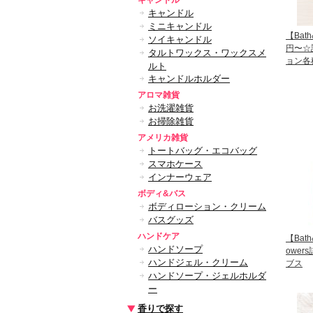
キャンドル
キャンドル
ミニキャンドル
【Bath
ソイキャンドル
円〜☆
タルトワックス・ワックスメ
ョン各
ルト
キャンドルホルダー
アロマ雑貨
お洗濯雑貨
お掃除雑貨
アメリカ雑貨
トートバッグ・エコバッグ
スマホケース
インナーウェア
ボディ&バス
ボディローション・クリーム
バスグッズ
ハンドケア
【Bath
ハンドソープ
owe
ハンドジェル・クリーム
ブス
ハンドソープ・ジェルホルダ
ー
香りで探す