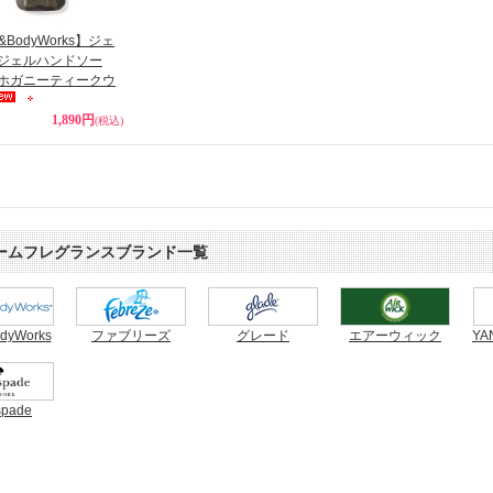
h&BodyWorks】ジェ
ジェルハンドソー
ホガニーティークウ
1,890円
(税込)
ームフレグランスブランド一覧
dyWorks
ファブリーズ
グレード
エアーウィック
YA
spade