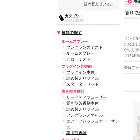
商
詰め替えリフィル
香りで
種類で探す
サンダル
ルームスプレー
集めまし
フレグランスミスト
かなり癒
ルームスプレー
ぜひ日頃
ピローミスト
プラグイン芳香剤
登録アイ
プラグイン本体
詰め替えリフィル
スターターセット
置き型芳香剤
リードディフューザー
置き型芳香剤本体
詰め替えリフィル
フレグランスオイル
エアーフレッシュナー・サシ
ェ
車用芳香剤