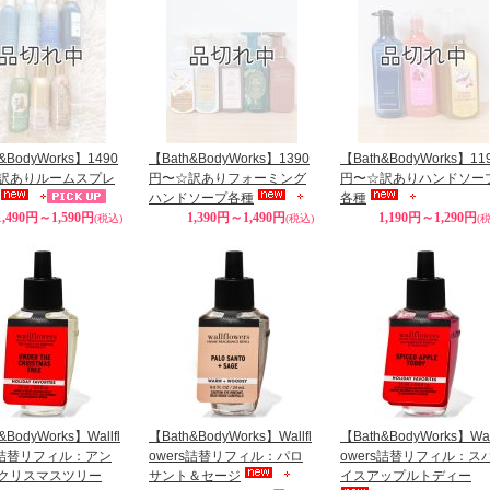
&BodyWorks】1490
【Bath&BodyWorks】1390
【Bath&BodyWorks】11
訳ありルームスプレ
円〜☆訳ありフォーミング
円〜☆訳ありハンドソー
ハンドソープ各種
各種
1,490円～1,590円
1,390円～1,490円
1,190円～1,290円
(税込)
(税込)
(
&BodyWorks】Wallfl
【Bath&BodyWorks】Wallfl
【Bath&BodyWorks】Wall
rs詰替リフィル：アン
owers詰替リフィル：パロ
owers詰替リフィル：ス
クリスマスツリー
サント＆セージ
イスアップルトディー