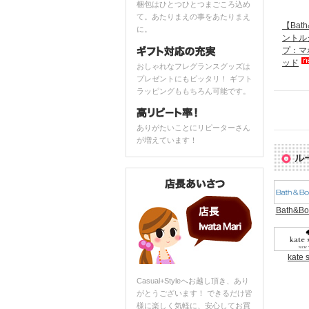
梱包はひとつひとつまごころ込め
て。あたりまえの事をあたりまえ
【Bat
に。
ントル
プ：マ
ッド
おしゃれなフレグランスグッズは
プレゼントにもピッタリ！ ギフト
ラッピングももちろん可能です。
ありがたいことにリピーターさん
が増えています！
ル
Bath&Bo
kate 
Casual+Styleへお越し頂き、あり
がとうございます！ できるだけ皆
様に楽しく気軽に、安心してお買