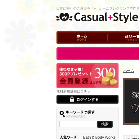
日常に香りのご褒美を「+」ルームフレグランス専門
ホーム
商品一覧
ログイン
ホーム
無料新規登録はコチラ
ログインする
Bath & Body Works