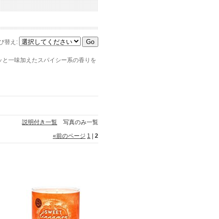
び替え
:
ッと一味加えたスパイシー系の香りを
説明付き一覧
写真のみ一覧
«
前のページ
1
|
2