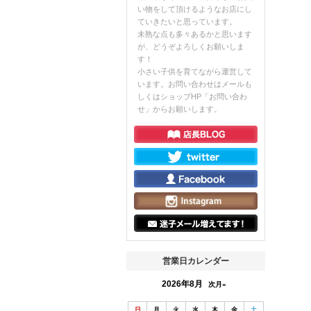
い物をして頂けるようなお店にし
ていきたいと思っています。
未熟な点も多々あるかと思います
が、どうぞよろしくお願いしま
す！
小さい子供を育てながら運営して
います。お問い合わせはメールも
しくはショップHP「お問い合わ
せ」からお願いします。
営業日カレンダー
2026年8月
次月»
日
月
火
水
木
金
土