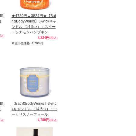
fl
★4780円→3824円★【Bat
ホ
h&BodyWorks】3-wickキャ
ンドル（14.5oz）：スイー
トシナモンパンプキン
税込)
3,824円
(税込)
希望小売価格
:
4,780円
fl
【Bath&BodyWorks】3-wic
ノ
kキャンドル（14.5oz）：ユ
ーカリスノーフォール
4,780円
税込)
(税込)