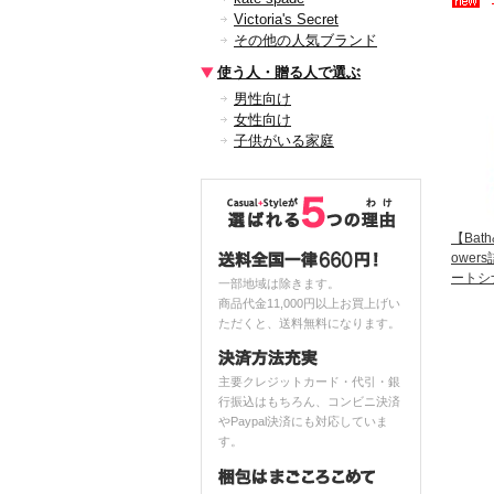
Victoria's Secret
その他の人気ブランド
使う人・贈る人で選ぶ
男性向け
女性向け
子供がいる家庭
【Bath
owe
ートシ
一部地域は除きます。
商品代金11,000円以上お買上げい
ただくと、送料無料になります。
主要クレジットカード・代引・銀
行振込はもちろん、コンビニ決済
やPaypal決済にも対応していま
す。