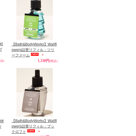
90
【Bath&BodyWorks】Wallfl
プ
owers詰替リフィル：ツリ
ーファーム
1,330円
税込)
(税込)
【Bath&BodyWorks】Wallfl
fl
owers詰替リフィル：ブッ
パ
クロフト