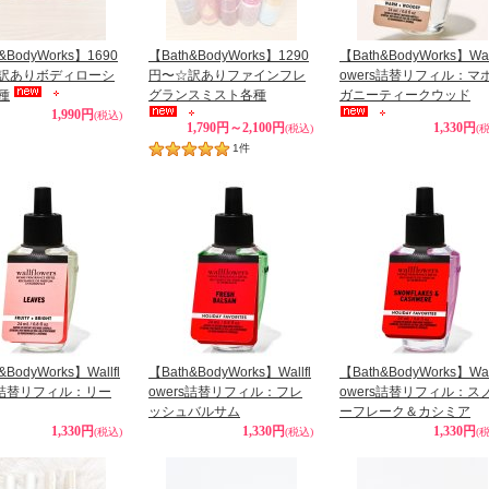
&BodyWorks】1690
【Bath&BodyWorks】1290
【Bath&BodyWorks】Wall
訳ありボディローシ
円〜☆訳ありファインフレ
owers詰替リフィル：マ
種
グランスミスト各種
ガニーティークウッド
1,990円
(税込)
1,790円～2,100円
1,330円
(税込)
(
1
件
&BodyWorks】Wallfl
【Bath&BodyWorks】Wallfl
【Bath&BodyWorks】Wall
rs詰替リフィル：リー
owers詰替リフィル：フレ
owers詰替リフィル：ス
ッシュバルサム
ーフレーク＆カシミア
1,330円
1,330円
1,330円
(税込)
(税込)
(