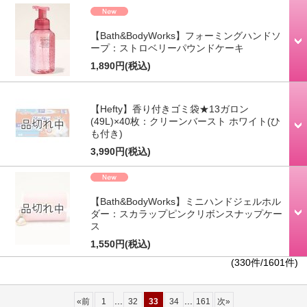
【Bath&BodyWorks】フォーミングハンドソ
ープ：ストロベリーパウンドケーキ
1,890円
(税込)
【Hefty】香り付きゴミ袋★13ガロン
(49L)×40枚：クリーンバースト ホワイト(ひ
も付き)
3,990円
(税込)
【Bath&BodyWorks】ミニハンドジェルホル
ダー：スカラップピンクリボンスナップケー
ス
1,550円
(税込)
(330件/1601件)
...
...
«
前
1
32
33
34
161
次
»