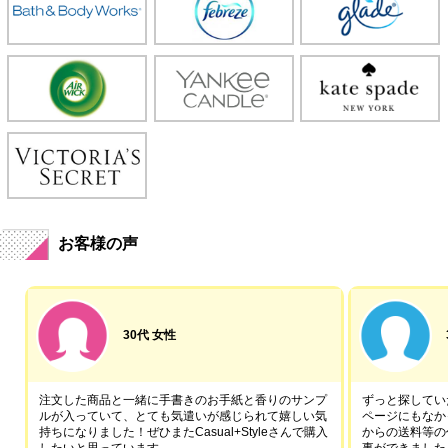
お客様の声
30代 女性
注文した商品と一緒に手書きのお手紙と香りのサンプ
ずっと探していた
ルが入っていて、とても気遣いが感じられて嬉しい気
ページにもなか
持ちになりました！ぜひまたCasual+Styleさんで購入
からの送料等の