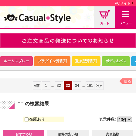
PCサイト
カート
メニュー
ルームスプレー
プラグイン芳香剤
置き型芳香剤
ボディ&バス
戻る
...
...
«
前
1
32
33
34
161
次
»
" "
の
検索結果
在庫あり
表示件数
:
おすすめ順
価格の安い順
売れ筋順